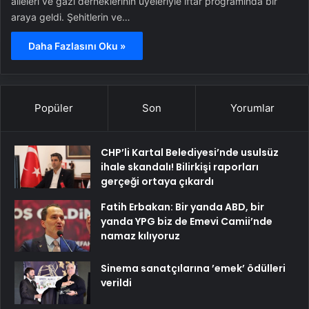
aileleri ve gazi derneklerinin üyeleriyle iftar programında bir
araya geldi. Şehitlerin ve…
Daha Fazlasını Oku »
Popüler
Son
Yorumlar
CHP’li Kartal Belediyesi’nde usulsüz
ihale skandalı! Bilirkişi raporları
gerçeği ortaya çıkardı
Fatih Erbakan: Bir yanda ABD, bir
yanda YPG biz de Emevi Camii’nde
namaz kılıyoruz
Sinema sanatçılarına ’emek’ ödülleri
verildi