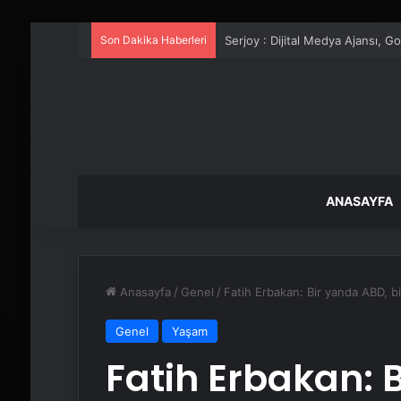
Son Dakika Haberleri
UETDS Nedir ? Uetds.com İle Akıll
ANASAYFA
Anasayfa
/
Genel
/
Fatih Erbakan: Bir yanda ABD, b
Genel
Yaşam
Fatih Erbakan: 