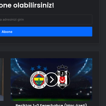
DEM Partili Bakırhan: 1071’de
ne olabilirsiniz!
kurduğumuz kader ortaklığı
güncelleniyor
Hatay’da orman yangını çıktı
Boşanma aşamasındaydı… Damat
dehşeti!
Beşiktaş
CHP Genel Başkanı Özel, Kırmızı
1-
Bayrak Projesi Tanıtım Toplantısında
0
konuştu
Fenerbahçe
(Maç
Serjoy : Dijital Medya Ajansı, Google
özeti)
Reklam Ajansı, SEO Ajansı ve Web
Tasarım Ajansı
Beşiktaş 1-0 Fenerbahçe (Maç özeti)
UETDS Nedir ? Uetds.com İle Akıllı