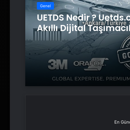
Genel
UETDS Nedir ? Uetds.
Akıllı Dijital Taşımacı
Yazılımı
En Günc