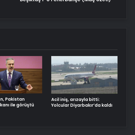
Dijital Taşımacılık Yazılımı
Yeni Dünya Düzensizliği Çağında
Türk Dış Politikası ve Hakan Fidan
Faktörü
Datahost İle Güvenilir Sunucu
Hizmetleri
‘Evde ek iş’ vaadiyle 100 milyon liralık
vurgun: 30 gözaltı
n, Pakistan
Acil iniş, arızayla bitti:
akanı ile görüştü
Yolcular Diyarbakır’da kaldı