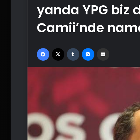
yanda YPG biz 
Camii’nde nama
Facebook
X
Tumblr
Messenger
Email'den paylaş