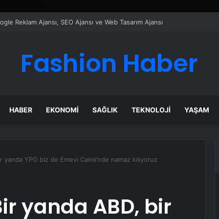
ı Dijital Taşımacılık Yazılımı
Fashion Haber
HABER
EKONOMI
SAĞLIK
TEKNOLOJI
YAŞAM
ir yanda YPG biz de Emevi Camii’nde namaz kılıyoruz
Bir yanda ABD, bir