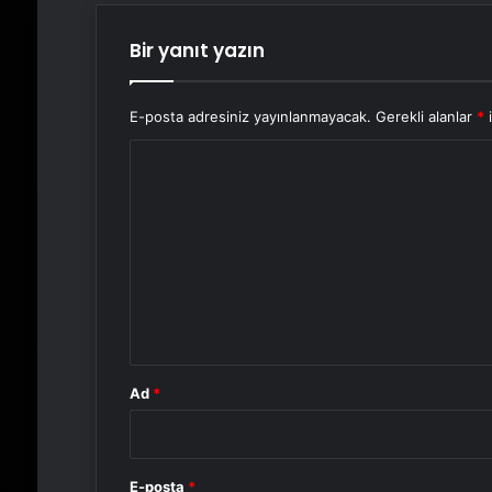
Bir yanıt yazın
E-posta adresiniz yayınlanmayacak.
Gerekli alanlar
*
i
Y
o
r
u
m
*
Ad
*
E-posta
*