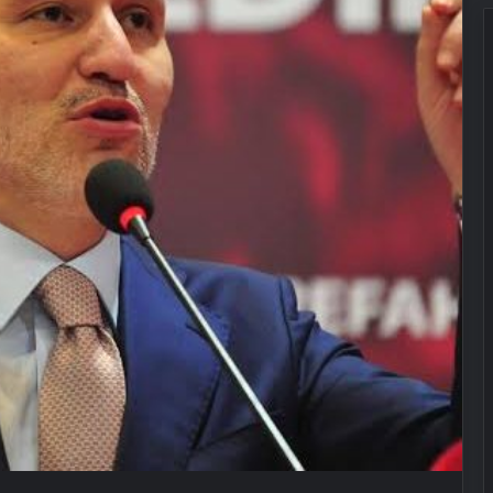
Engelliler görüşülecekti, yeter sayısı
bulunamadı