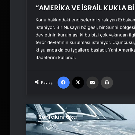
“AMERİKA VE İSRAİL KUKLA 
Konu hakkındaki endişelerini sıralayan Erbakan
isteniyor. Bir Nusayri bölgesi, bir Sünni bölgesi
devletinin kurulması ki bu bizi çok yakından il
terör devletinin kurulması isteniyor. Üçüncüsü, 
ki şu anda da bu işgallere başladı. Yani Amerika 
ifadelerini kullandı.
Facebook
X
Email'den paylaş
Yaz
Paylaş
Sonrakini Oku