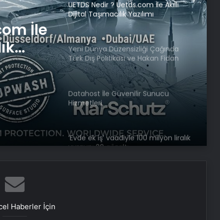
UETDS Nedir ? Uetds.com İle Akıllı
Dijital Taşımacılık Yazılımı
com İle
lık
Yeni Dünya Düzensizliği Çağında
Türk Dış Politikası ve Hakan Fidan
Faktörü
Datahost İle Güvenilir Sunucu
Hizmetleri
‘Evde ek iş’ vaadiyle 100 milyon liralık
vurgun: 30 gözaltı
Engelliler görüşülecekti, yeter sayısı
bulunamadı
el Haberler İçin