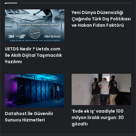
Yeni Dünya Düzensizliği
Çağında Türk Dış Politikası
ve Hakan Fidan Faktörü
UETDS Nedir ? Uetds.com
İle Akıllı Dijital Taşımacılık
Yazılımı
‘Evde ek iş’ vaadiyle 100
Datahost İle Güvenilir
milyon liralık vurgun: 30
Sunucu Hizmetleri
gözaltı