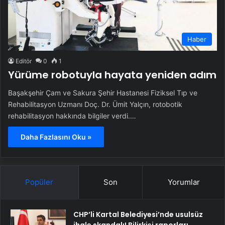
Haber
Editör
0
1
Yürüme robotuyla hayata yeniden adım
Başakşehir Çam ve Sakura Şehir Hastanesi Fiziksel Tıp ve
Rehabilitasyon Uzmanı Doç. Dr. Ümit Yalçın, rotobotik
rehabilitasyon hakkında bilgiler verdi.…
Daha Fazlasını Oku »
Popüler
Son
Yorumlar
CHP’li Kartal Belediyesi’nde usulsüz