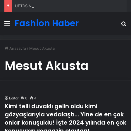
UETDS Nedir ? Uetds.com İle Akıllı Dijital Taşımacılık Yazılımı
Fashion Haber
Menü
A
Anasayfa
/
Mesut Akusta
Mesut Akusta
Editör
0
4
Kimi telli duvaklı gelin oldu kimi
gözyaşlarıyla vedalaştı… Yine de en çok
onlar konuşuldu! İşte 2024 yılında en çok
konuşulan magazin olayları!