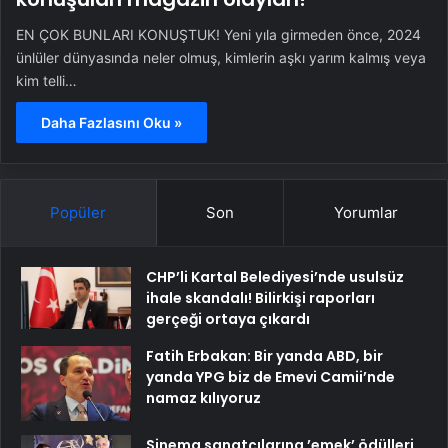
EN ÇOK BUNLARI KONUŞTUK! Yeni yıla girmeden önce, 2024
ünlüler dünyasında neler olmuş, kimlerin aşkı yarım kalmış veya
kim telli…
Daha Fazlasını Oku »
Popüler
Son
Yorumlar
CHP’li Kartal Belediyesi’nde usulsüz
ihale skandalı! Bilirkişi raporları
gerçeği ortaya çıkardı
Fatih Erbakan: Bir yanda ABD, bir
yanda YPG biz de Emevi Camii’nde
namaz kılıyoruz
Sinema sanatçılarına ’emek’ ödülleri