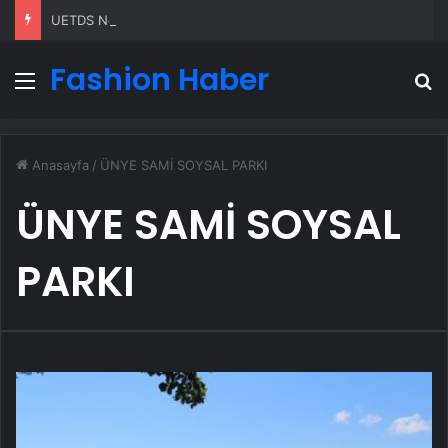
UETDS Nedir ? Uetds.com İle Akıllı Dijital Taşımacılık Yazılımı
Fashion Haber
Menü
A
Anasayfa
/
ÜNYE SAMİ SOYSAL PARKI
ÜNYE SAMİ SOYSAL
PARKI