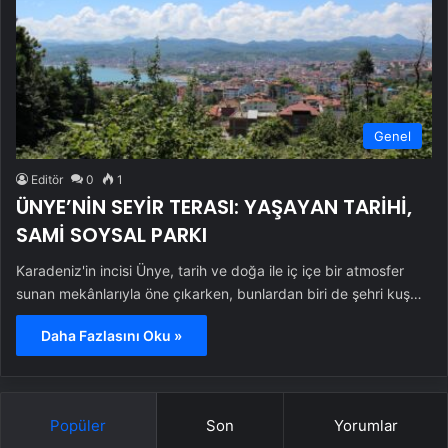
Genel
Editör
0
1
ÜNYE’NİN SEYİR TERASI: YAŞAYAN TARİHİ,
SAMİ SOYSAL PARKI
Karadeniz'in incisi Ünye, tarih ve doğa ile iç içe bir atmosfer
sunan mekânlarıyla öne çıkarken, bunlardan biri de şehri kuş…
Daha Fazlasını Oku »
Popüler
Son
Yorumlar