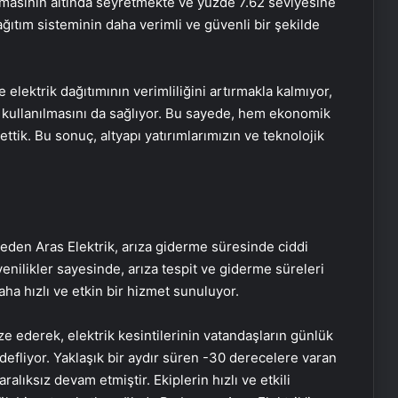
amasının altında seyretmekte ve yüzde 7.62 seviyesine
ağıtım sisteminin daha verimli ve güvenli bir şekilde
elektrik dağıtımının verimliliğini artırmakla kalmıyor,
 kullanılmasını da sağlıyor. Bu sayede, hem ekonomik
tik. Bu sonuç, altyapı yatırımlarımızın ve teknolojik
 eden Aras Elektrik, arıza giderme süresinde ciddi
yenilikler sayesinde, arıza tespit ve giderme süreleri
aha hızlı ve etkin bir hizmet sunuluyor.
ze ederek, elektrik kesintilerinin vatandaşların günlük
fliyor. Yaklaşık bir aydır süren -30 derecelere varan
ralıksız devam etmiştir. Ekiplerin hızlı ve etkili
Engelliler görüşülecekti, yeter sayısı