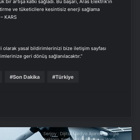
bir artışa katkı sağladı. Bu başarı, Aras Elektrik’in
bulunamadı
ştirme ve tüketicilere kesintisiz enerji sağlama
. – KARS
DEM Partili Bakırhan: 1071’de
kurduğumuz kader ortaklığı
güncelleniyor
i olarak yasal bildirimlerinizi bize iletişim sayfası
Hatay’da orman yangını çıktı
rimlerinize geri dönüş sağlanılacaktır.”
Son Dakika
Türkiye
Boşanma aşamasındaydı… Damat
dehşeti!
CHP Genel Başkanı Özel, Kırmızı
Bayrak Projesi Tanıtım Toplantısında
konuştu
Serjoy : Dijital Medya Ajansı, Google
Reklam Ajansı, SEO Ajansı ve Web