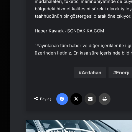
müdahaleleri, tüketici memnuniyetinde de büyük 
bölgedeki hizmet kalitesini sürekli olarak iyile
taahhüdünün bir göstergesi olarak öne çıkıyor
Haber Kaynak : SONDAKIKA.COM
“Yayınlanan tüm haber ve diğer içerikler ile ilgil
üzerinden iletiniz. En kısa süre içerisinde bildi
Ardahan
Enerji
Facebook
X
Email'den paylaş
Yaz
Paylaş