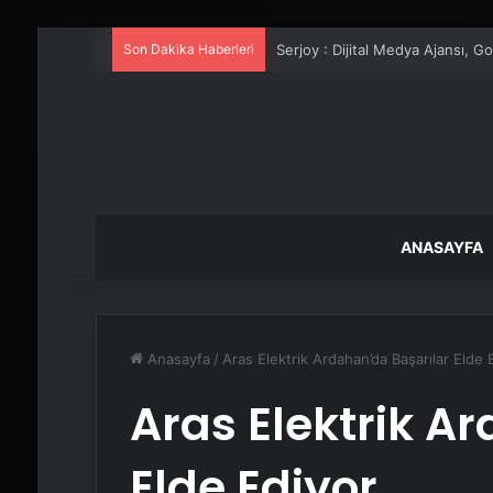
Son Dakika Haberleri
UETDS Nedir ? Uetds.com İle Akıll
ANASAYFA
Anasayfa
/
Aras Elektrik Ardahan’da Başarılar Elde 
Aras Elektrik A
Elde Ediyor