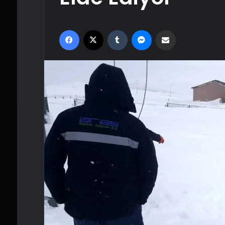
Facebook
X
Tumblr
Messenger
Email'den paylaş