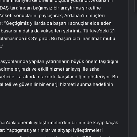
ici memnuniyeti de önemli ölçüde yükseldi. Ardahan İl
AŞ tarafından bağımsız bir araştırma şirketine
nketi sonuçlarını paylaşarak, Ardahan’ın müşteri
 “Geçtiğimiz yıllarda da başarılı sonuçlar elde eden
u başarısını daha da yükselten şehrimiz Türkiye’deki 21
ralamasında ilk 3’e girdi. Bu başarı bizi inanılmaz mutlu
.”
syonlarında yapılan yatırımların büyük önem taşıdığını
dirmeler, hızlı ve etkili hizmet anlayışı ile saha
keticiler tarafından takdirle karşılandığını gösteriyor. Bu
aliteli ve güvenilir bir enerji hizmeti sunma hedefinin
n’daki önemli iyileştirmelerden birinin de kayıp kaçak
: Yaptığımız yatırımlar ve altyapı iyileştirmeleri