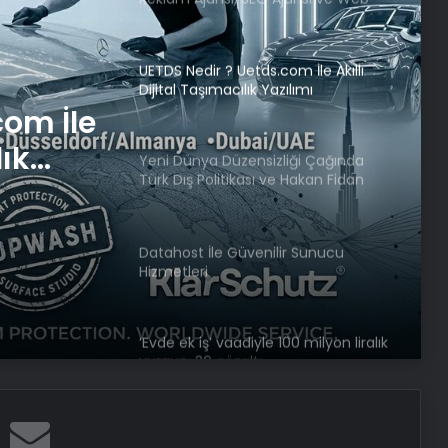
Tasarım Ajansı
UETDS Nedir ? Uetds.com İle Akıllı
Dijital Taşımacılık Yazılımı
com İle
lık
Yeni Dünya Düzensizliği Çağında
Türk Dış Politikası ve Hakan Fidan
Faktörü
Datahost İle Güvenilir Sunucu
Hizmetleri
‘Evde ek iş’ vaadiyle 100 milyon liralık
vurgun: 30 gözaltı
Engelliler görüşülecekti, yeter sayısı