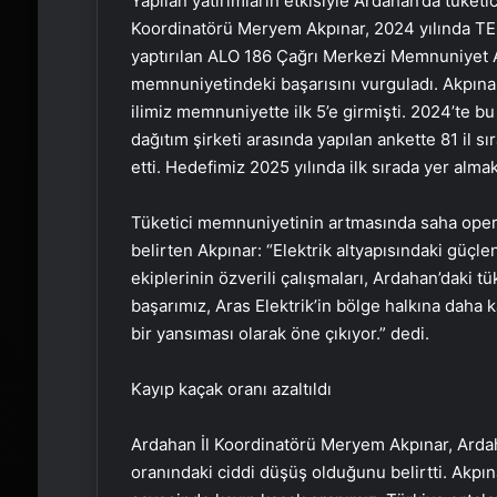
Yapılan yatırımların etkisiyle Ardahan’da tüket
Koordinatörü Meryem Akpınar, 2024 yılında TED
yaptırılan ALO 186 Çağrı Merkezi Memnuniyet A
memnuniyetindeki başarısını vurguladı. Akpınar:
ilimiz memnuniyette ilk 5’e girmişti. 2024’te b
dağıtım şirketi arasında yapılan ankette 81 il sı
etti. Hedefimiz 2025 yılında ilk sırada yer almak
Tüketici memnuniyetinin artmasında saha opera
belirten Akpınar: “Elektrik altyapısındaki güçlen
ekiplerinin özverili çalışmaları, Ardahan’daki tü
başarımız, Aras Elektrik’in bölge halkına daha k
bir yansıması olarak öne çıkıyor.” dedi.
Kayıp kaçak oranı azaltıldı
Ardahan İl Koordinatörü Meryem Akpınar, Ardaha
oranındaki ciddi düşüş olduğunu belirtti. Akpınar