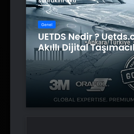
Sonrakini Oku
Genel
UETDS Nedir ? Uetds.
Akıllı Dijital Taşımacı
Yazılımı