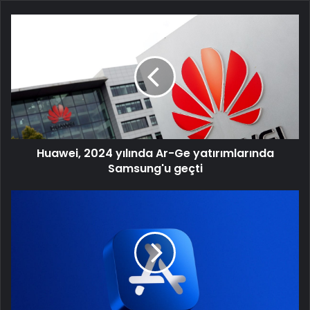
Huawei,
2024
yılında
Ar-
Ge
yatırımlarında
Samsung'u
geçti
Huawei, 2024 yılında Ar-Ge yatırımlarında
Samsung'u geçti
Apple,
App
Store
vergi
ve
fiyat
değişikliklerini
birçok