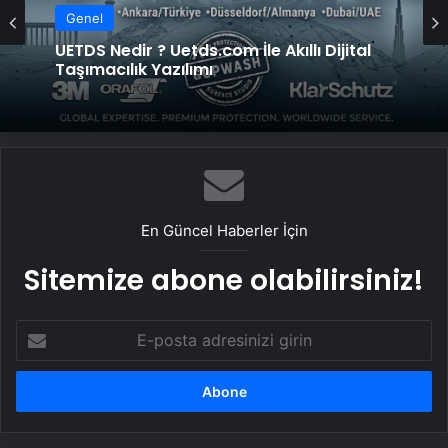
Genel
UETDS Nedir ? Uetds.com İle Akıllı Dijital
Taşımacılık Yazılımı
En Güncel Haberler İçin
Sitemize abone olabilirsiniz!
E-
posta
adresinizi
girin