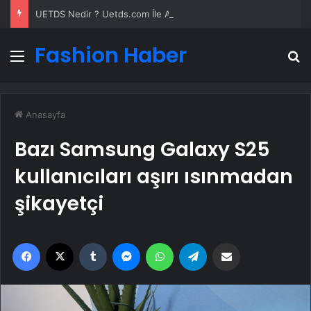
UETDS Nedir ? Uetds.com İle Akıllı Dijital Taşımacılık Yazılımı
Fashion Haber
Menü
A
Anasayfa
Bazı Samsung Galaxy S25
kullanıcıları aşırı ısınmadan
şikayetçi
Facebook
X
Tumblr
Messenger
WhatsApp
Telegram
Email'den paylaş