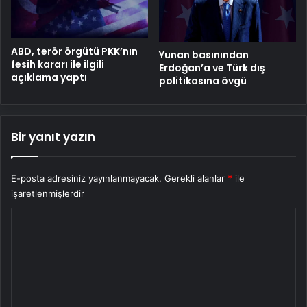
ABD, terör örgütü PKK’nın
Yunan basınından
fesih kararı ile ilgili
Erdoğan’a ve Türk dış
açıklama yaptı
politikasına övgü
Bir yanıt yazın
E-posta adresiniz yayınlanmayacak.
Gerekli alanlar
*
ile
işaretlenmişlerdir
Y
o
r
u
m