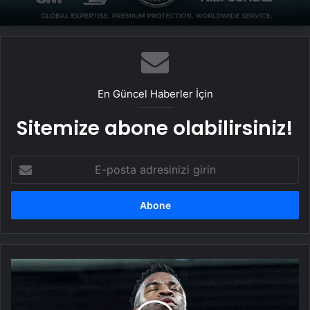
En Güncel Haberler İçin
Sitemize abone olabilirsiniz!
E-
posta
adresinizi
girin
Vinicius
Junior,
Portekiz
takımı