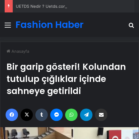
UETDS Nedir ? Uetds.com İle Akıllı Dijital Taşımacılık Yazılımı
Fashion Haber
Menü
A
Anasayfa
Bir garip gösteri! Kolundan
tutulup çığlıklar içinde
sahneye getirildi
Facebook
X
Tumblr
Messenger
WhatsApp
Telegram
Email'den paylaş