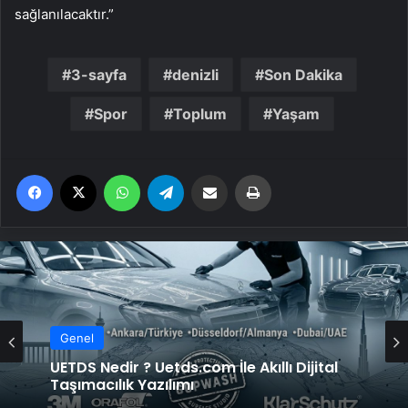
sağlanılacaktır.”
3-sayfa
denizli
Son Dakika
Spor
Toplum
Yaşam
Facebook
X
WhatsApp
Telegram
Email'den paylaş
Yaz
Genel
UETDS Nedir ? Uetds.com İle Akıllı Dijital
Taşımacılık Yazılımı