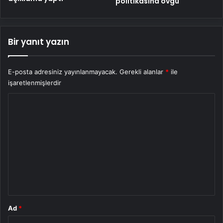
politikasına övgü
Bir yanıt yazın
E-posta adresiniz yayınlanmayacak.
Gerekli alanlar
*
ile
işaretlenmişlerdir
Y
o
r
u
m
*
Ad
*