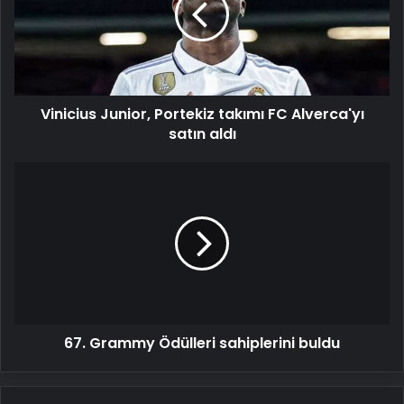
FC
Alverca'yı
satın
aldı
Vinicius Junior, Portekiz takımı FC Alverca'yı
satın aldı
67.
Grammy
Ödülleri
sahiplerini
buldu
67. Grammy Ödülleri sahiplerini buldu