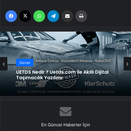
Facebook
X
WhatsApp
Telegram
Email'den paylaş
Yaz
Genel
UETDS Nedir ? Uetds.com İle Akıllı Dijital
Taşımacılık Yazılımı
En Güncel Haberler İçin