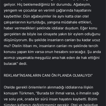
geliyor. Hiç beklemediğimiz bir durumdu. Ağabeyim,
yengem ve çocuklar en verimli çağlarında hayatlarını
kaybettiler. Dün ağabeyimler ile aynı katta olan otel
çalışanlarının kurtulduğu, yangına müdahale ettikleri,
haber vermedikleri şeklinde iddialar duydum. Eğer konu
gerçekten de böyle ise cinayete yakın bir eylem odluğunu
düşünüyorum. Bu şekilde insanların canları bu kadar ucuz
mu? Otelin itibarı mı, insanların canları mı şeklinde tercih
konusu yapan kim varsa onun hesabını soracağız. Şu anda
acımızı yaşamakla meşgulüz ama hak eden de hak ettiğini
bulacak” dedi.
REKLAM
“İNSANLARIN CANI ÖN PLANDA OLMALIYDI”
Otelde gerekli önlemlerin alınmadığı iddialarına ilişkin
konuşan Türkmen, “Burada bir ihmal varsa, o ihmalin sağı
ve solu yok, orada bir sürü insan hayatını kaybetti. Bizim
tümden kafamızı değiştirmemiz gerekir. Otel ve belediye