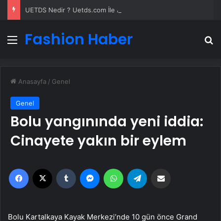
UETDS Nedir ? Uetds.com İle Akıllı Dijital Taşımacılık Yazılımı
Fashion Haber
Menü
A
Anasayfa
/
Genel
Genel
Bolu yangınında yeni iddia:
Cinayete yakın bir eylem
Facebook
X
Tumblr
Messenger
WhatsApp
Telegram
Email'den paylaş
Bolu Kartalkaya Kayak Merkezi’nde 10 gün önce Grand