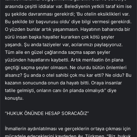
arasında çeşitli iddialar var. Belediyenin yetkili taraf kim ise
şu şekilde davranması gerekirdi; ‘Bu otelin eksiklikleri var.
Bu şekilde bir başvurusu oldu’ diye bilgi vermesi gerekirdi.
O yüzden bunlar artık yaşanmasın. Hayatının baharında bir
sürü insan başka hayaller kurarken çok kötü şeyler
yaşandı. Şu anda taziyeler var, acılarımızı paylaşıyoruz.
Tüm aile en güzel çağlarında saçma sapan şeyler
yüzünden hayatlarını kaybetti. Artık menfaatin ön plana
geçtiği saçma şeyler olmasın. Ne olurdu bütün önlemleri
alsanız? Şu anda o otel sahibi çok mu kar etti? Ne oldu? Bu
kazanın sonucunda onun da hayatı bitti. Oraya insanlar
tatile gelmişti, onların canı ön planda olmalıydı” diye
konuştu.
“HUKUK ÖNÜNDE HESAP SORACAĞIZ”
İhmallerin aydınlatılması ve gerçeklerin ortaya çıkması için
mücadele edeceklerini kaydeden Av. Türkmen, “Biz, hukuk