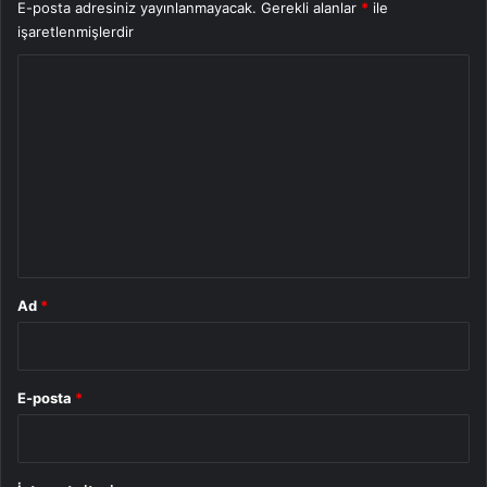
E-posta adresiniz yayınlanmayacak.
Gerekli alanlar
*
ile
işaretlenmişlerdir
Y
o
r
u
m
*
Ad
*
E-posta
*