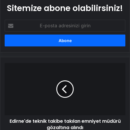
Sitemize abone olabilirsiniz!
E-
posta
adresinizi
girin
Edirne'de
teknik
takibe
takılan
emniyet
müdürü
gözaltına
alındı
Edirne'de teknik takibe takılan emniyet müdürü
gözaltına alındı