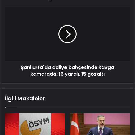
Şanlıurfa'da
adliye
bahçesinde
kavga
kamerada:
16
yaralı,
15
gözaltı
Şanlıurfa'da adliye bahçesinde kavga
kamerada: 16 yaralı, 15 gözaltı
İlgili Makaleler