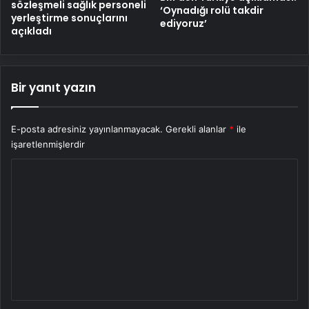
sözleşmeli sağlık personeli
‘Oynadığı rolü takdir
yerleştirme sonuçlarını
ediyoruz’
açıkladı
Bir yanıt yazın
E-posta adresiniz yayınlanmayacak.
Gerekli alanlar
*
ile
işaretlenmişlerdir
Y
o
r
u
m
*