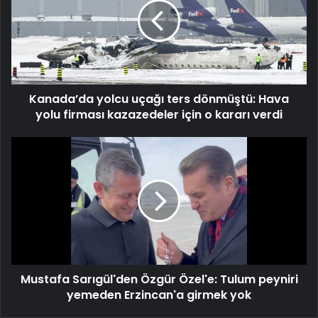
ters
dönmüştü:
Hava
yolu
firması
kazazedeler
Kanada’da yolcu uçağı ters dönmüştü: Hava
için
o
yolu firması kazazedeler için o kararı verdi
kararı
verdi
Mustafa
Sarıgül'den
Özgür
Özel'e:
Tulum
peyniri
yemeden
Erzincan'a
girmek
Mustafa Sarıgül'den Özgür Özel'e: Tulum peyniri
yok
yemeden Erzincan'a girmek yok