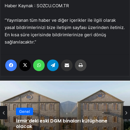
Haber Kaynak : SOZCU.COM.TR
“Yayınlanan tüm haber ve diğer içerikler ile ilgili olarak
yasal bildirimlerinizi bize iletişim sayfası üzerinden iletiniz.
En kısa süre içerisinde bildirimlerinize geri dönüş
sağlanılacaktır.”
Facebook
X
WhatsApp
Telegram
Email'den paylaş
Yaz
Genel
İzmir’deki eski DGM binaları kütüphane
olacak