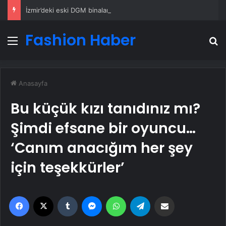
İzmir’deki eski DGM binaları kütüphane olacak
Fashion Haber
Menü
A
Anasayfa
Bu küçük kızı tanıdınız mı?
Şimdi efsane bir oyuncu…
‘Canım anacığım her şey
için teşekkürler’
Facebook
X
Tumblr
Messenger
WhatsApp
Telegram
Email'den paylaş