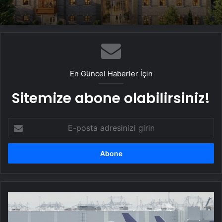
En Güncel Haberler İçin
Sitemize abone olabilirsiniz!
E-
posta
adresinizi
girin
Kanada’da
yolcu
uçağı