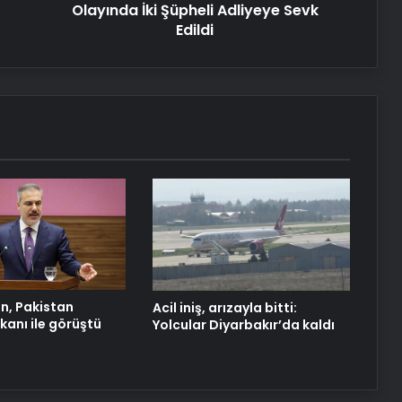
Dijital Taşımacılık Yazılımı
Olayında İki Şüpheli Adliyeye Sevk
Edildi
Yeni Dünya Düzensizliği Çağında
Türk Dış Politikası ve Hakan Fidan
Faktörü
Datahost İle Güvenilir Sunucu
Hizmetleri
‘Evde ek iş’ vaadiyle 100 milyon liralık
vurgun: 30 gözaltı
n, Pakistan
Acil iniş, arızayla bitti:
akanı ile görüştü
Yolcular Diyarbakır’da kaldı