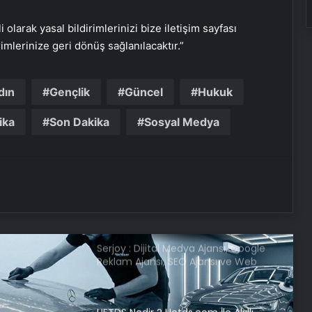
DEM Partili Bakırhan: 1071’de
kurduğumuz kader ortaklığı
i olarak yasal bildirimlerinizi bize iletişim sayfası
güncelleniyor
rimlerinize geri dönüş sağlanılacaktır.”
Hatay’da orman yangını çıktı
dın
Gençlik
Güncel
Hukuk
ika
Son Dakika
Sosyal Medya
Boşanma aşamasındaydı… Damat
dehşeti!
CHP Genel Başkanı Özel, Kırmızı
Bayrak Projesi Tanıtım Toplantısında
konuştu
Serjoy : Dijital Medya Ajansı, Google
Reklam Ajansı, SEO Ajansı ve Web
Tasarım Ajansı