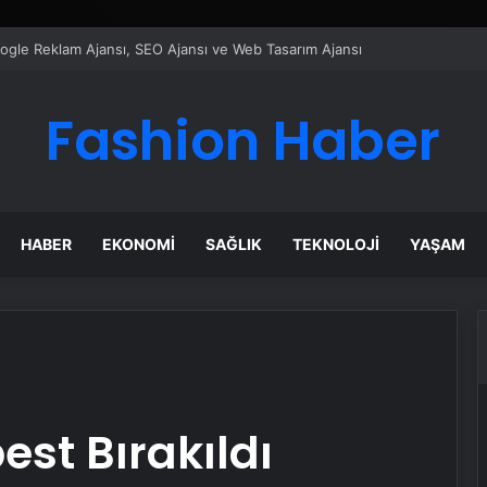
ı Dijital Taşımacılık Yazılımı
Fashion Haber
HABER
EKONOMI
SAĞLIK
TEKNOLOJI
YAŞAM
st Bırakıldı