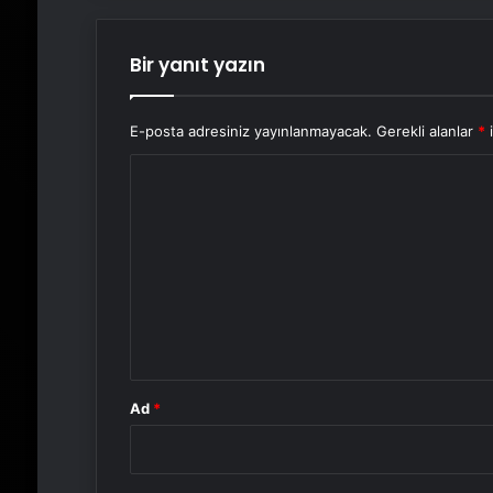
Bir yanıt yazın
E-posta adresiniz yayınlanmayacak.
Gerekli alanlar
*
i
Y
o
r
u
m
*
Ad
*