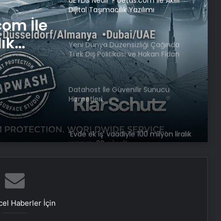
UETDS Nedir ? Uetds.com İle Akıllı
Dijital Taşımacılık Yazılımı
com İle
lık
Yeni Dünya Düzensizliği Çağında
Türk Dış Politikası ve Hakan Fidan
Faktörü
Datahost İle Güvenilir Sunucu
Hizmetleri
‘Evde ek iş’ vaadiyle 100 milyon liralık
vurgun: 30 gözaltı
Engelliler görüşülecekti, yeter sayısı
bulunamadı
el Haberler İçin