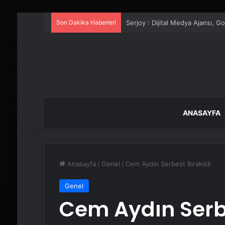
Son Dakika Haberleri
UETDS Nedir ? Uetds.com İle Akıll
ANASAYFA
Anasayfa
/
Genel
/
Cem Aydın Serbest Bırakıldı
Genel
Cem Aydın Serbe