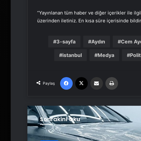
“Yayınlanan tüm haber ve diğer içerikler ile ilgil
üzerinden iletiniz. En kısa süre içerisinde bildi
3-sayfa
Aydın
Cem Ay
istanbul
Medya
Polit
Facebook
X
Email'den paylaş
Yaz
Paylaş
Sonrakini Oku