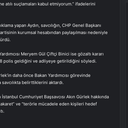
e atılı suçlamaları kabul etmiyorum.” ifadelerini
ıklama yapan Aydın, savcılığın, CHP Genel Başkanı
 partisinin kurumsal hesabından paylaşılması nedeniyle
ürdü.
rdımcısı Meryem Gül Çiftçi Binici ise gözaltı kararı
polis geldiğini ve adliyeye getirildiğini söyledi.
ürlek’in daha önce Bakan Yardımcısı görevinde
avcılıkta belirttiklerini aktardı.
İstanbul Cumhuriyet Başsavcısı Akın Gürlek hakkında
akaret” ve “terörle mücadele eden kişileri hedef
Engelliler görüşülecekti, yeter sayısı
tı.
bulunamadı