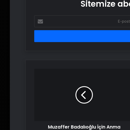
Sitemize abo
E-
posta
adresinizi
girin
Muzaffer
Badalıoğlu
İçin
Anma
Töreni
Muzaffer Badalıoğlu İçin Anma