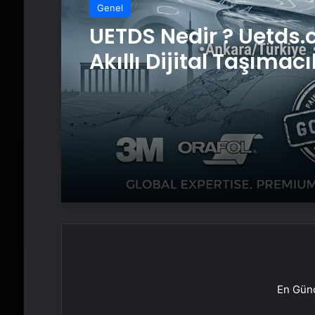
Genel
UETDS Nedir ? Uetds.
Akıllı Dijital Taşımacı
Yazılımı
En Günc