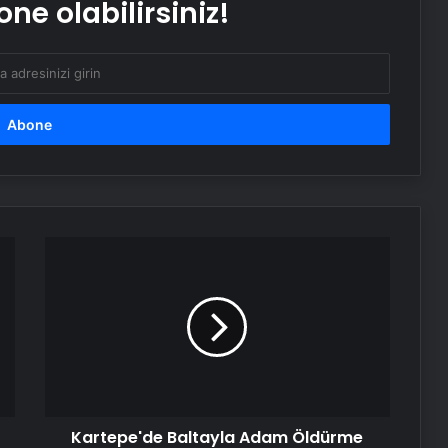
DEM Partili Bakırhan: 1071’de
ne olabilirsiniz!
kurduğumuz kader ortaklığı
güncelleniyor
Hatay’da orman yangını çıktı
Boşanma aşamasındaydı… Damat
dehşeti!
Kartepe'de
CHP Genel Başkanı Özel, Kırmızı
Baltayla
Bayrak Projesi Tanıtım Toplantısında
Adam
konuştu
Öldürme
Olayında
Serjoy : Dijital Medya Ajansı, Google
İki
Reklam Ajansı, SEO Ajansı ve Web
Şüpheli
Tasarım Ajansı
Adliyeye
Sevk
Kartepe'de Baltayla Adam Öldürme
Edildi
UETDS Nedir ? Uetds.com İle Akıllı