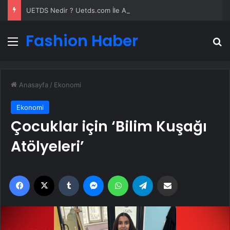
UETDS Nedir ? Uetds.com İle Akıllı Dijital Taşımacılık Yazılımı
Fashion Haber
Menü
A
Anasayfa
/
Ekonomi
Ekonomi
Çocuklar için ‘Bilim Kuşağı
Atölyeleri’
Facebook
X
Tumblr
Messenger
WhatsApp
Telegram
Email'den paylaş