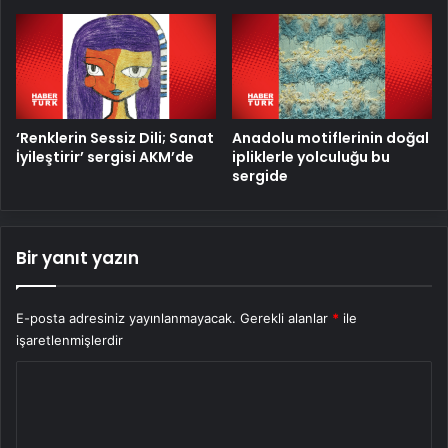
‘Renklerin Sessiz Dili; Sanat
Anadolu motiflerinin doğal
İyileştirir’ sergisi AKM’de
ipliklerle yolculuğu bu
sergide
Bir yanıt yazın
E-posta adresiniz yayınlanmayacak.
Gerekli alanlar
*
ile
işaretlenmişlerdir
Y
o
r