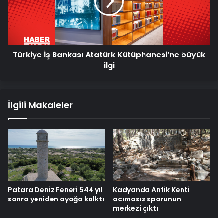
Kütüphanesi’ne
büyük
ilgi
Türkiye İş Bankası Atatürk Kütüphanesi’ne büyük
ilgi
İlgili Makaleler
Patara Deniz Feneri 544 yıl
Kadyanda Antik Kenti
sonra yeniden ayağa kalktı
acımasız sporunun
merkezi çıktı