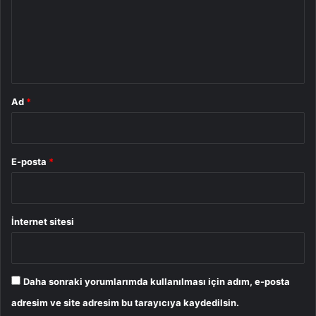
u
m
*
Ad
*
E-posta
*
İnternet sitesi
Daha sonraki yorumlarımda kullanılması için adım, e-posta
adresim ve site adresim bu tarayıcıya kaydedilsin.