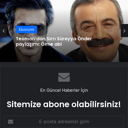
Ekonomi
Teoman’dan Sırrı Süreyya Önder
paylaşımı: Ölme abi
En Güncel Haberler İçin
Sitemize abone olabilirsiniz!
E-
posta