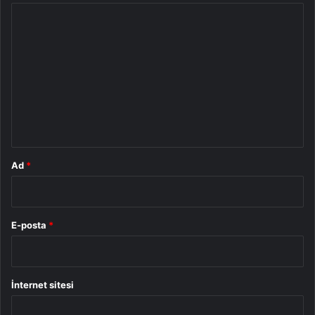
Y
o
r
u
m
*
Ad
*
E-posta
*
İnternet sitesi