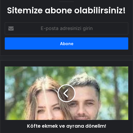
Sitemize abone olabilirsiniz!
E-
posta
adresinizi
girin
Köfte
ekmek
ve
ayrana
dönelim!
Köfte ekmek ve ayrana dönelim!