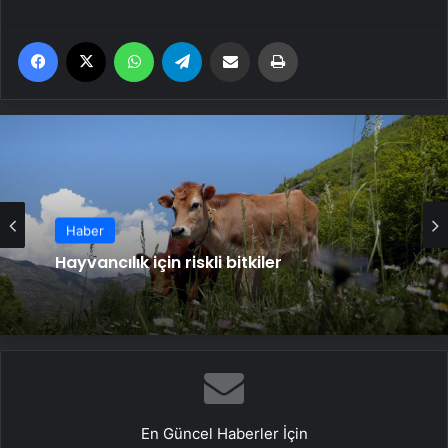
Facebook
X
WhatsApp
Telegram
Email'den paylaş
Yaz
Haber
Hayvancılık için riskli bitkiler
En Güncel Haberler İçin