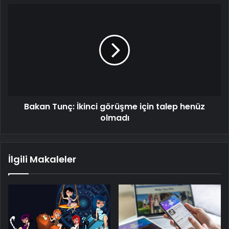
Bakan
Tunç:
İkinci
görüşme
için
talep
henüz
olmadı
Bakan Tunç: İkinci görüşme için talep henüz
olmadı
İlgili Makaleler