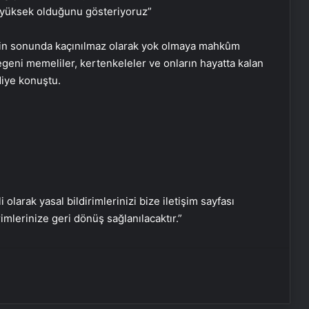
 yüksek olduğunu gösteriyoruz”
Engelliler görüşülecekti, yeter sayısı
in sonunda kaçınılmaz olarak yok olmaya mahkûm
bulunamadı
egeni memeliler, kertenkeleler ve onların hayatta kalan
 diye konuştu.
DEM Partili Bakırhan: 1071’de
kurduğumuz kader ortaklığı
güncelleniyor
Hatay’da orman yangını çıktı
i olarak yasal bildirimlerinizi bize iletişim sayfası
Boşanma aşamasındaydı… Damat
rimlerinize geri dönüş sağlanılacaktır.”
dehşeti!
CHP Genel Başkanı Özel, Kırmızı
Bayrak Projesi Tanıtım Toplantısında
konuştu