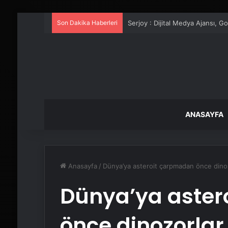
Son Dakika Haberleri
UETDS Nedir ? Uetds.com İle Akıll
ANASAYFA
Anasayfa
/
Dünya’ya asteroit çarpmadan önce dinozo
Dünya’ya aster
önce dinozorlar