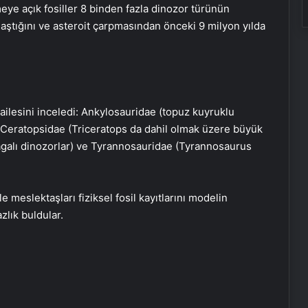
eye açık fosiller 8 binden fazla dinozor türünün
ulaştığını ve asteroit çarpmasından önceki 9 milyon yılda
ailesini inceledi: Ankylosauridae (topuz kuyruklu
), Ceratopsidae (Triceratops da dahil olmak üzere büyük
agalı dinozorlar) ve Tyrannosauridae (Tyrannosaurus
le meslektaşları fiziksel fosil kayıtlarını modelin
zlık buldular.