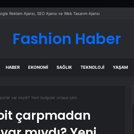
ı Dijital Taşımacılık Yazılımı
Fashion Haber
HABER
EKONOMI
SAĞLIK
TEKNOLOJI
YAŞAM
rlar var mıydı? Yeni bulgular ortaya çıktı
oit çarpmadan
 var mıydı? Yeni