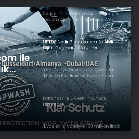
Serjoy : Dijital Medya Ajansı, Google
Reklam Ajansı, SEO Ajansı ve Web
Tasarım Ajansı
UETDS Nedir ? Uetds.com İle Akıllı
Dijital Taşımacılık Yazılımı
com İle
lık
Yeni Dünya Düzensizliği Çağında
Türk Dış Politikası ve Hakan Fidan
Faktörü
Datahost İle Güvenilir Sunucu
Hizmetleri
‘Evde ek iş’ vaadiyle 100 milyon liralık
vurgun: 30 gözaltı