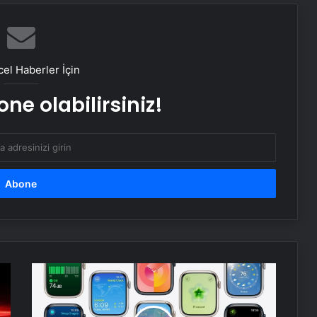
Engelliler görüşülecekti, yeter sayısı
bulunamadı
el Haberler İçin
DEM Partili Bakırhan: 1071’de
ne olabilirsiniz!
kurduğumuz kader ortaklığı
güncelleniyor
Hatay’da orman yangını çıktı
Boşanma aşamasındaydı… Damat
dehşeti!
Apple
CHP Genel Başkanı Özel, Kırmızı
Watch
Bayrak Projesi Tanıtım Toplantısında
modellerine
konuştu
yapay