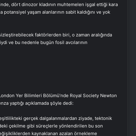
inde, dört dinozor kladının muhtemelen işgal ettiği kara
a potansiyel yaşam alanlarının sabit kaldığını ve yok
sizleştirebilecek faktörlerden biri, o zaman aralığında
iydi ve bu nedenle bugün fosil avcılarının
 London Yer Bilimleri Bölümü’nde Royal Society Newton
enza yaptığı açıklamada şöyle dedi:
eşitlilikteki gerçek dalgalanmalardan ziyade, tektonik
eki çekilme gibi süreçlerle yönlendirilen bu son
değişikliklerden kaynaklanan azalan örnekleme