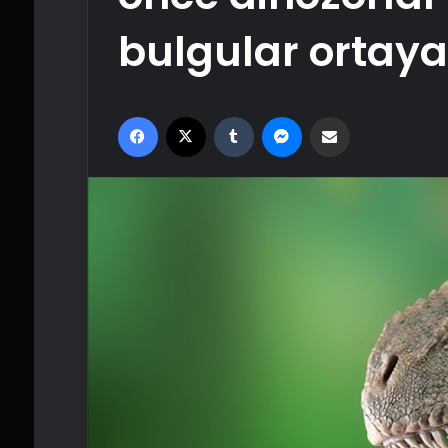
bulgular ortaya 
Facebook
X
Tumblr
Messenger
Email'den paylaş