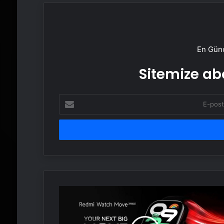
En Günc
Sitemize abo
E-
posta
adresinizi
girin
Redmi
Watch
Move
21