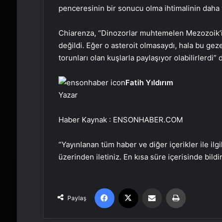
penceresinin bir sonucu olma ihtimalinin daha
Chiarenza, “Dinozorlar muhtemelen Mezozoik’
değildi. Eğer o asteroit olmasaydı, hala bu gez
torunları olan kuşlarla paylaşıyor olabilirlerdi”
Fatih Yıldırım
Yazar
Haber Kaynak : ENSONHABER.COM
“Yayınlanan tüm haber ve diğer içerikler ile ilgil
üzerinden iletiniz. En kısa süre içerisinde bildi
Facebook
X
Email'den paylaş
Yaz
Paylaş