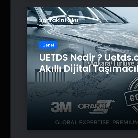
Sonrakini Oku
Genel
UETDS Nedir ? Uetds.
Akıllı Dijital Taşımacı
Yazılımı