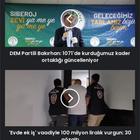
Partili
Bakırhan:
1071'de
kurduğumuz
kader
ortaklığı
güncelleniyor
DEM Partili Bakırhan: 1071'de kurduğumuz kader
ortaklığı güncelleniyor
'Evde
ek
iş'
vaadiyle
100
milyon
liralık
vurgun:
30
'Evde ek iş' vaadiyle 100 milyon liralık vurgun: 30
gözaltı
gözaltı