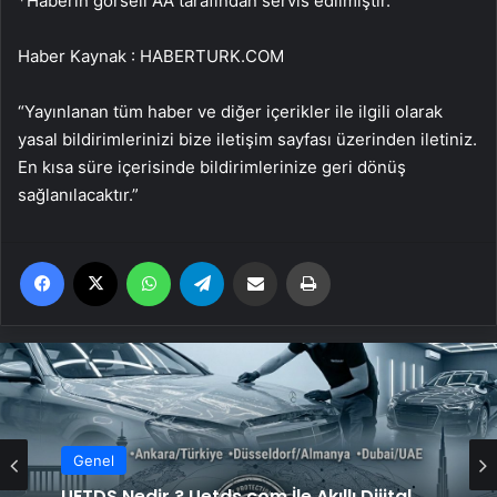
*Haberin görseli AA tarafından servis edilmiştir.
Haber Kaynak : HABERTURK.COM
“Yayınlanan tüm haber ve diğer içerikler ile ilgili olarak
yasal bildirimlerinizi bize iletişim sayfası üzerinden iletiniz.
En kısa süre içerisinde bildirimlerinize geri dönüş
sağlanılacaktır.”
Facebook
X
WhatsApp
Telegram
Email'den paylaş
Yaz
Genel
UETDS Nedir ? Uetds.com İle Akıllı Dijital