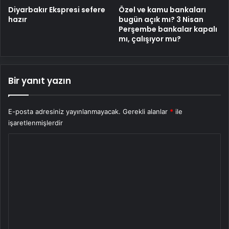
Diyarbakır Ekspresi sefere
Özel ve kamu bankaları
hazır
bugün açık mı? 3 Nisan
Perşembe bankalar kapalı
mı, çalışıyor mu?
Bir yanıt yazın
E-posta adresiniz yayınlanmayacak.
Gerekli alanlar
*
ile
işaretlenmişlerdir
Y
o
r
u
m
*