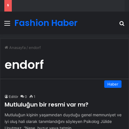
Fashion Haber
Menü
A
Anasayfa
/
endorf
endorf
Haber
Editör
0
1
Mutluluğun bir resmi var mı?
Mutluluğun kişinin yaşamından duyduğu genel memnuniyet ve
iyi oluş hali olarak tanımlandığını söyleyen Psikolog Jülide
Unutmaz, “Neşe, huzur veya tatmin…