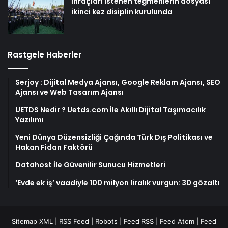
İhraçları istenen teğmenlerin dosyası
ikinci kez disiplin kurulunda
Rastgele Haberler
Serjoy : Dijital Medya Ajansı, Google Reklam Ajansı, SEO
Ajansı ve Web Tasarım Ajansı
UETDS Nedir ? Uetds.com İle Akıllı Dijital Taşımacılık
Yazılımı
Yeni Dünya Düzensizliği Çağında Türk Dış Politikası ve
Hakan Fidan Faktörü
Datahost İle Güvenilir Sunucu Hizmetleri
‘Evde ek iş’ vaadiyle 100 milyon liralık vurgun: 30 gözaltı
Sitemap XML
|
RSS Feed
|
Robots
|
Feed RSS
|
Feed Atom
|
Feed