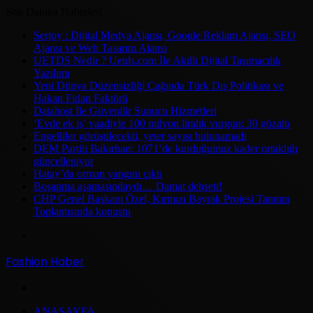
Son Dakika Haberleri
Serjoy : Dijital Medya Ajansı, Google Reklam Ajansı, SEO
Ajansı ve Web Tasarım Ajansı
UETDS Nedir ? Uetds.com İle Akıllı Dijital Taşımacılık
Yazılımı
Yeni Dünya Düzensizliği Çağında Türk Dış Politikası ve
Hakan Fidan Faktörü
Datahost İle Güvenilir Sunucu Hizmetleri
‘Evde ek iş’ vaadiyle 100 milyon liralık vurgun: 30 gözaltı
Engelliler görüşülecekti, yeter sayısı bulunamadı
DEM Partili Bakırhan: 1071’de kurduğumuz kader ortaklığı
güncelleniyor
Hatay’da orman yangını çıktı
Boşanma aşamasındaydı… Damat dehşeti!
CHP Genel Başkanı Özel, Kırmızı Bayrak Projesi Tanıtım
Toplantısında konuştu
Menü
Fashion Haber
Arama
ANASAYFA