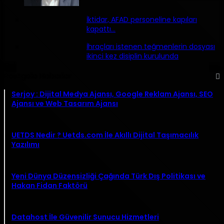
İktidar, AFAD personeline kapıları
kapattı…
İhraçları istenen teğmenlerin dosyası
ikinci kez disiplin kurulunda
Rastgele Haberler
Serjoy : Dijital Medya Ajansı, Google Reklam Ajansı, SEO
Ajansı ve Web Tasarım Ajansı
UETDS Nedir ? Uetds.com İle Akıllı Dijital Taşımacılık
Yazılımı
Yeni Dünya Düzensizliği Çağında Türk Dış Politikası ve
Hakan Fidan Faktörü
Datahost İle Güvenilir Sunucu Hizmetleri