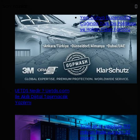
Son Yazılar
Yeni Dünya Düzensizliği
Çağında Türk Dış Politikası
ve Hakan Fidan Faktörü
UETDS Nedir ? Uetds.com
İle Akıllı Dijital Taşımacılık
Yazılımı
‘Evde ek iş’ vaadiyle 100
milyon liralık vurgun: 30
gözaltı