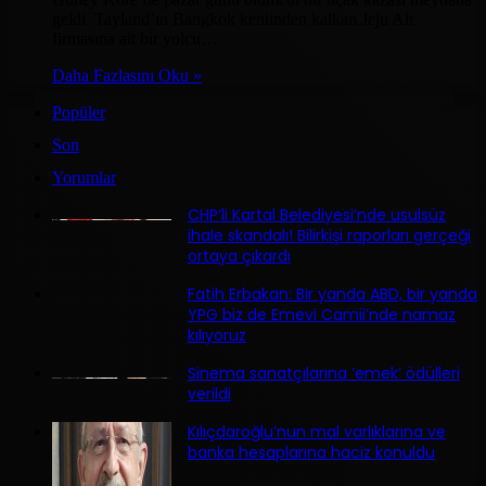
geldi. Tayland’ın Bangkok kentinden kalkan Jeju Air
firmasına ait bir yolcu…
Daha Fazlasını Oku »
Popüler
Son
Yorumlar
CHP’li Kartal Belediyesi’nde usulsüz
ihale skandalı! Bilirkişi raporları gerçeği
ortaya çıkardı
Fatih Erbakan: Bir yanda ABD, bir yanda
YPG biz de Emevi Camii’nde namaz
kılıyoruz
Sinema sanatçılarına ’emek’ ödülleri
verildi
Kılıçdaroğlu’nun mal varlıklarına ve
banka hesaplarına haciz konuldu