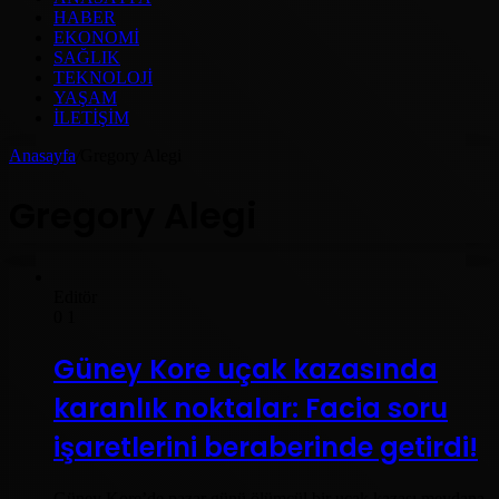
HABER
EKONOMI
SAĞLIK
TEKNOLOJI
YAŞAM
İLETIŞIM
Anasayfa
/
Gregory Alegi
Gregory Alegi
Editör
0
1
Güney Kore uçak kazasında
karanlık noktalar: Facia soru
işaretlerini beraberinde getirdi!
Güney Kore’de pazar günü ölümcül bir uçak kazası meydana