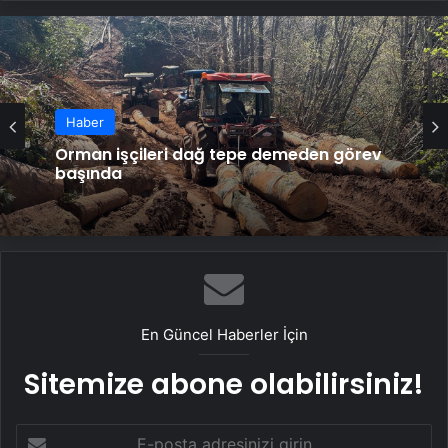
Haber
Orman işçileri dağ tepe demeden görev
başında
En Güncel Haberler İçin
Sitemize abone olabilirsiniz!
E-