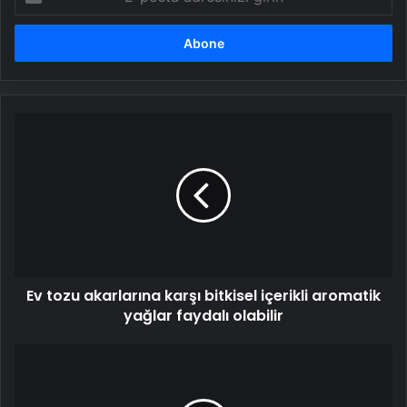
posta
adresinizi
girin
Ev
tozu
akarlarına
karşı
bitkisel
içerikli
aromatik
yağlar
faydalı
Ev tozu akarlarına karşı bitkisel içerikli aromatik
olabilir
yağlar faydalı olabilir
Pestisit,
çocuklarda
zihinsel