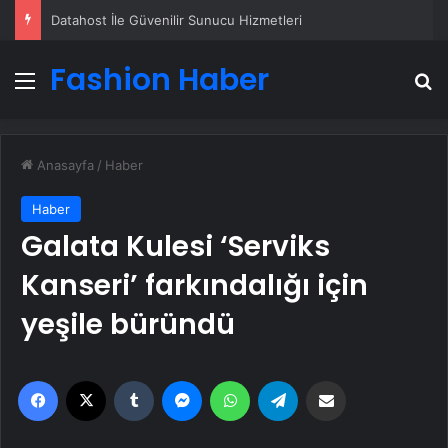
Datahost İle Güvenilir Sunucu Hizmetleri
Fashion Haber
Menü
A
Anasayfa
/
Haber
Haber
Galata Kulesi ‘Serviks
Kanseri’ farkındalığı için
yeşile büründü
Facebook
X
Tumblr
Messenger
WhatsApp
Telegram
Email'den paylaş