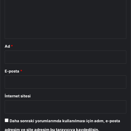
r
u
m
*
Ad
*
E-posta
*
İnternet sitesi
Daha sonraki yorumlarımda kullanılması için adım, e-posta
adresim ve site adresim bu tarayıcıya kaydedilsin.