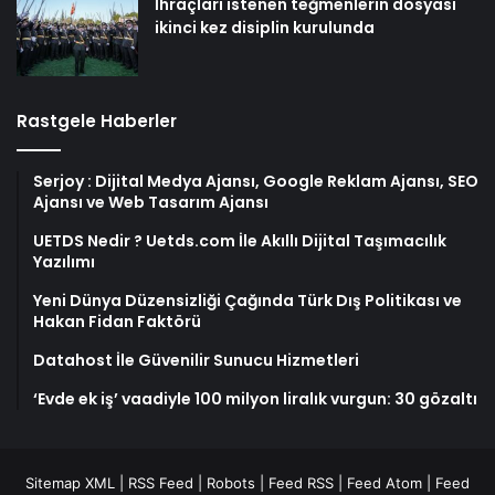
İhraçları istenen teğmenlerin dosyası
ikinci kez disiplin kurulunda
Rastgele Haberler
Serjoy : Dijital Medya Ajansı, Google Reklam Ajansı, SEO
Ajansı ve Web Tasarım Ajansı
UETDS Nedir ? Uetds.com İle Akıllı Dijital Taşımacılık
Yazılımı
Yeni Dünya Düzensizliği Çağında Türk Dış Politikası ve
Hakan Fidan Faktörü
Datahost İle Güvenilir Sunucu Hizmetleri
‘Evde ek iş’ vaadiyle 100 milyon liralık vurgun: 30 gözaltı
Sitemap XML
|
RSS Feed
|
Robots
|
Feed RSS
|
Feed Atom
|
Feed