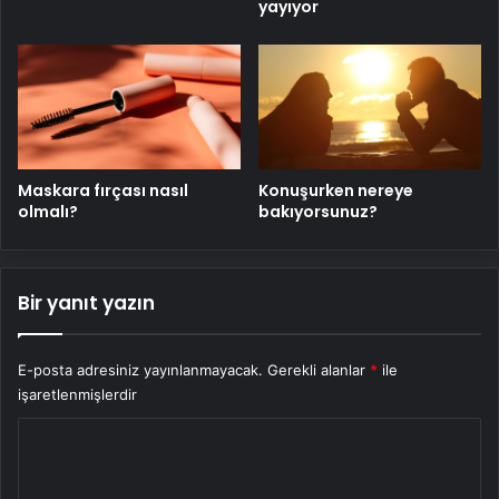
yayıyor
Maskara fırçası nasıl
Konuşurken nereye
olmalı?
bakıyorsunuz?
Bir yanıt yazın
E-posta adresiniz yayınlanmayacak.
Gerekli alanlar
*
ile
işaretlenmişlerdir
Y
o