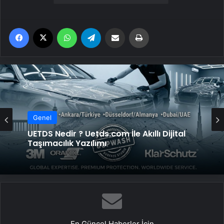
Facebook
X
WhatsApp
Telegram
Email'den paylaş
Yaz
Genel
UETDS Nedir ? Uetds.com İle Akıllı Dijital
Taşımacılık Yazılımı
En Güncel Haberler İçin