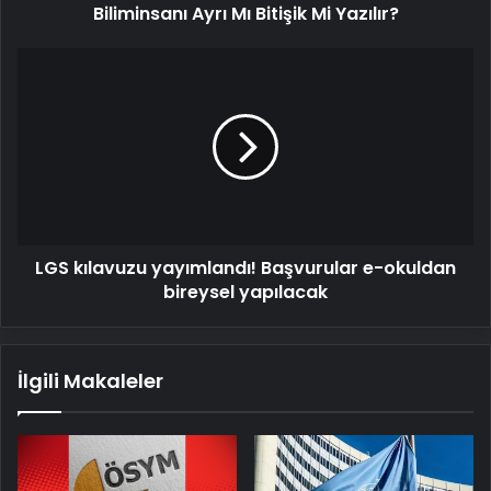
Mi
Biliminsanı Ayrı Mı Bitişik Mi Yazılır?
Yazılır?
LGS
kılavuzu
yayımlandı!
Başvurular
e-
okuldan
bireysel
yapılacak
LGS kılavuzu yayımlandı! Başvurular e-okuldan
bireysel yapılacak
İlgili Makaleler