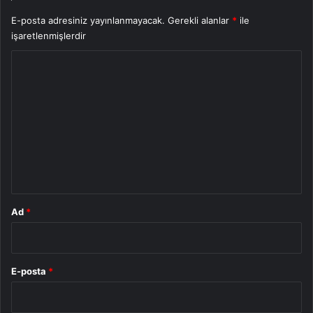
E-posta adresiniz yayınlanmayacak.
Gerekli alanlar
*
ile
işaretlenmişlerdir
Y
o
r
u
m
*
Ad
*
E-posta
*