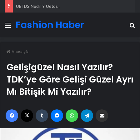
UETDS Nedir ? Uetds.com İle Akıllı Dijital Taşımacılık Yazılımı
Fashion Haber
Menü
A
Anasayfa
Gelişigüzel Nasıl Yazılır?
TDK’ye Göre Gelişi Güzel Ayrı
Mı Bitişik Mi Yazılır?
Facebook
X
Tumblr
Messenger
WhatsApp
Telegram
Email'den paylaş