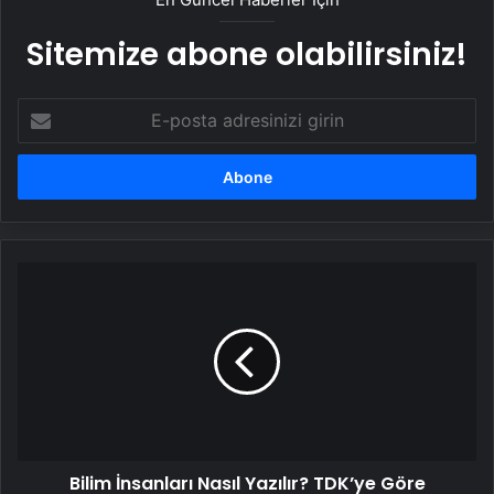
Sitemize abone olabilirsiniz!
E-
posta
adresinizi
girin
Bilim
İnsanları
Nasıl
Yazılır?
TDK’ye
Göre
Biliminsanı
Ayrı
Mı
Bilim İnsanları Nasıl Yazılır? TDK’ye Göre
Bitişik