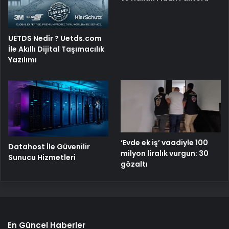
UETDS Nedir ? Uetds.com
İle Akıllı Dijital Taşımacılık
Yazılımı
‘Evde ek iş’ vaadiyle 100
Datahost İle Güvenilir
milyon liralık vurgun: 30
Sunucu Hizmetleri
gözaltı
En Güncel Haberler