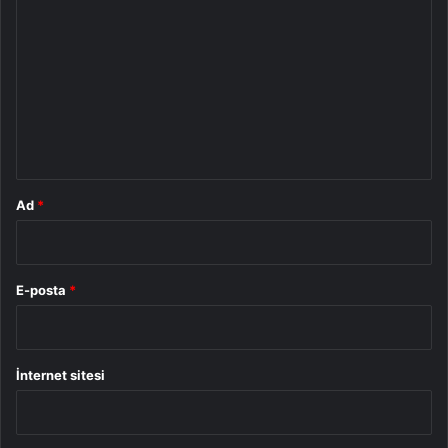
o
r
u
m
*
Ad
*
E-posta
*
İnternet sitesi