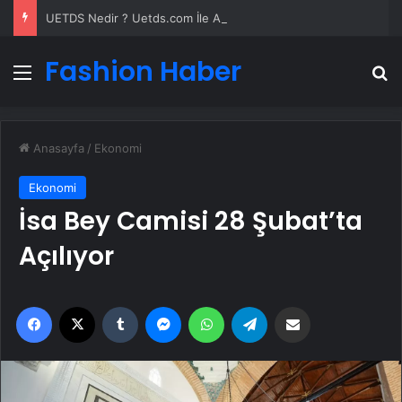
UETDS Nedir ? Uetds.com İle Akıllı Dijital Taşımacılık Yazılımı
Fashion Haber
Menü
A
Anasayfa
/
Ekonomi
Ekonomi
İsa Bey Camisi 28 Şubat’ta
Açılıyor
Facebook
X
Tumblr
Messenger
WhatsApp
Telegram
Email'den paylaş