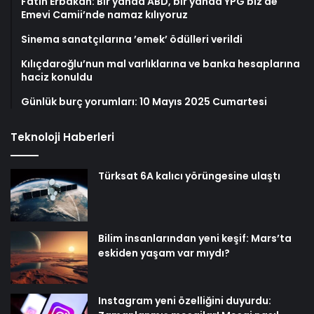
Fatih Erbakan: Bir yanda ABD, bir yanda YPG biz de
Emevi Camii’nde namaz kılıyoruz
Sinema sanatçılarına ’emek’ ödülleri verildi
Kılıçdaroğlu’nun mal varlıklarına ve banka hesaplarına
haciz konuldu
Günlük burç yorumları: 10 Mayıs 2025 Cumartesi
Teknoloji Haberleri
Türksat 6A kalıcı yörüngesine ulaştı
Bilim insanlarından yeni keşif: Mars’ta
eskiden yaşam var mıydı?
Instagram yeni özelliğini duyurdu: