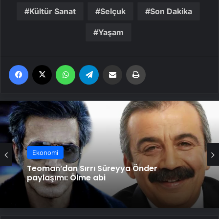
Kültür Sanat
Selçuk
Son Dakika
Yaşam
Facebook
X
WhatsApp
Telegram
Email'den paylaş
Yaz
Ekonomi
Teoman’dan Sırrı Süreyya Önder
paylaşımı: Ölme abi