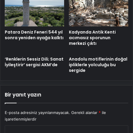
Patara Deniz Feneri 544 yıl
Kadyanda Antik Kenti
sonra yeniden ayağa kalktı
acımasız sporunun
merkezi çıktı
‘Renklerin Sessiz Dili; Sanat
Anadolu motiflerinin doğal
İyileştirir’ sergisi AKM’de
ipliklerle yolculuğu bu
sergide
Bir yanıt yazın
E-posta adresiniz yayınlanmayacak.
Gerekli alanlar
*
ile
işaretlenmişlerdir
Y