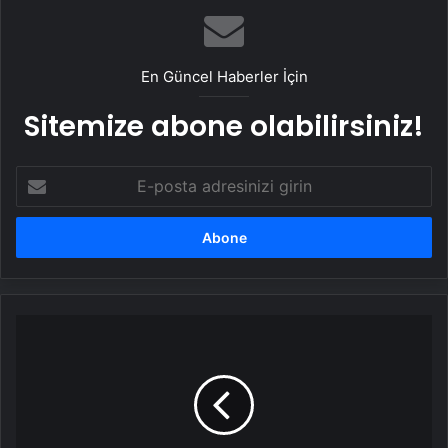
En Güncel Haberler İçin
Sitemize abone olabilirsiniz!
E-
posta
adresinizi
girin
Genç
yıldızlar
İş
Sanat’ta