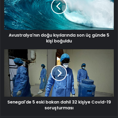
son
üç
günde
5
kişi
boğuldu
Avustralya'nın doğu kıyılarında son üç günde 5
kişi boğuldu
Senegal'de
5
eski
bakan
dahil
32
kişiye
Covid-
19
Senegal'de 5 eski bakan dahil 32 kişiye Covid-19
soruşturması
soruşturması