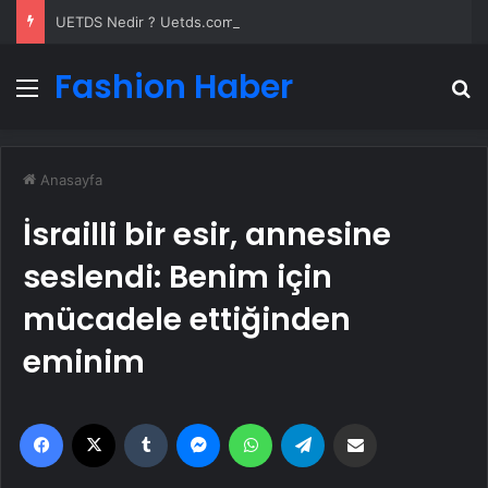
UETDS Nedir ? Uetds.com İle Akıllı Dijital Taşımacılık Yazılımı
Fashion Haber
Menü
A
Anasayfa
İsrailli bir esir, annesine
seslendi: Benim için
mücadele ettiğinden
eminim
Facebook
X
Tumblr
Messenger
WhatsApp
Telegram
Email'den paylaş