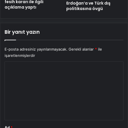
fesih kararı ile ilgili
Erdoğan’a ve Türk dış
açıklama yaptı
politikasına övgü
Bir yanıt yazın
E-posta adresiniz yayınlanmayacak.
Gerekli alanlar
*
ile
işaretlenmişlerdir
Y
o
r
u
m
*
Ad
*