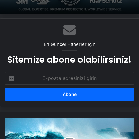
En Güncel Haberler İçin
Sitemize abone olabilirsiniz!
E-
posta
adresinizi
girin
Avustralya'nın
doğu
kıyılarında