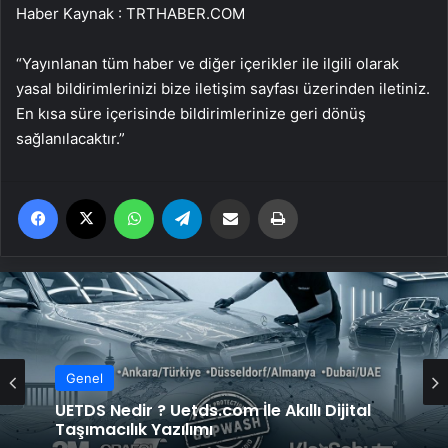
Haber Kaynak : TRTHABER.COM
“Yayınlanan tüm haber ve diğer içerikler ile ilgili olarak
yasal bildirimlerinizi bize iletişim sayfası üzerinden iletiniz.
En kısa süre içerisinde bildirimlerinize geri dönüş
sağlanılacaktır.”
Facebook
X
WhatsApp
Telegram
Email'den paylaş
Yaz
Genel
UETDS Nedir ? Uetds.com İle Akıllı Dijital
Taşımacılık Yazılımı