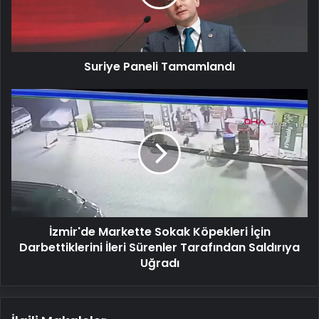
Suriye Paneli Tamamlandı
İzmir'de
Markette
Sokak
Köpekleri
İçin
Darbettiklerini
İleri
Sürenler
Tarafından
İzmir'de Markette Sokak Köpekleri İçin
Saldırıya
Uğradı
Darbettiklerini İleri Sürenler Tarafından Saldırıya
Uğradı