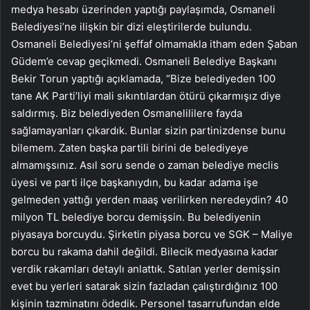
medya hesabı üzerinden yaptığı paylaşımda, Osmaneli
Belediyesi’ne ilişkin bir dizi eleştirilerde bulundu.
Osmaneli Belediyesi’ni şeffaf olmamakla itham eden Şaban
Güdem’e cevap geçikmedi. Osmaneli Belediye Başkanı
Bekir Torun yaptığı açıklamada, “Bize belediyeden 100
tane AK Parti’liyi mali sıkıntılardan ötürü çıkarmışız diye
saldırmış. Biz belediyeden Osmanelililere fayda
sağlamayanları çıkardık. Bunlar sizin partinizdense bunu
bilemem. Zaten başka partili birini de belediyeye
almamışsınız. Asıl soru sende o zaman belediye meclis
üyesi ve parti ilçe başkanıydın, bu kadar adama işe
gelmeden yattığı yerden maaş verilirken neredeydin? 40
milyon TL belediye borcu demişsin. Bu belediyenin
piyasaya borcuydu. Şirketin piyasa borcu ve SGK – Maliye
borcu bu rakama dahil değildi. Bilecik medyasına kadar
verdik rakamları detaylı anlattık. Satılan yerler demişsin
evet bu yerleri satarak sizin fazladan çalıştırdığınız 100
kişinin tazminatını ödedik. Personel tasarrufundan elde