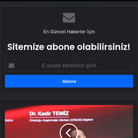
En Güncel Haberler İçin
Sitemize abone olabilirsiniz!
E-
posta
adresinizi
girin
Suriye
Paneli
Tamamlandı