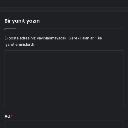
Bir yanıt yazın
E-posta adresiniz yayınlanmayacak.
Gerekli alanlar
*
ile
işaretlenmişlerdir
Y
o
r
u
m
*
Ad
*