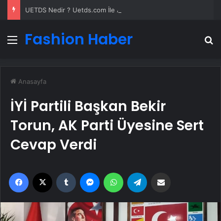
UETDS Nedir ? Uetds.com İle Akıllı Dijital Taşımacılık Yazılımı
Fashion Haber
Menü
A
Anasayfa
İYİ Partili Başkan Bekir
Torun, AK Parti Üyesine Sert
Cevap Verdi
Facebook
X
Tumblr
Messenger
WhatsApp
Telegram
Email'den paylaş