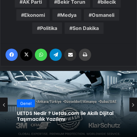
AK Parti
Bekir Torun
bilecik
Ekonomi
Medya
Osmaneli
Politika
Son Dakika
Facebook
X
WhatsApp
Telegram
Email'den paylaş
Yaz
Genel
UETDS Nedir ? Uetds.com İle Akıllı Dijital
Taşımacılık Yazılımı