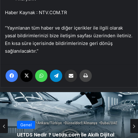
Haber Kaynak : NTV.COM.TR
“Yayınlanan tüm haber ve diğer içerikler ile ilgili olarak
yasal bildirimlerinizi bize iletişim sayfası üzerinden iletiniz.
En kısa süre içerisinde bildirimlerinize geri dönüş
sağlanılacaktır.”
Facebook
X
WhatsApp
Telegram
Email'den paylaş
Yaz
Genel
UETDS Nedir ? Uetds.com İle Akıllı Dijital