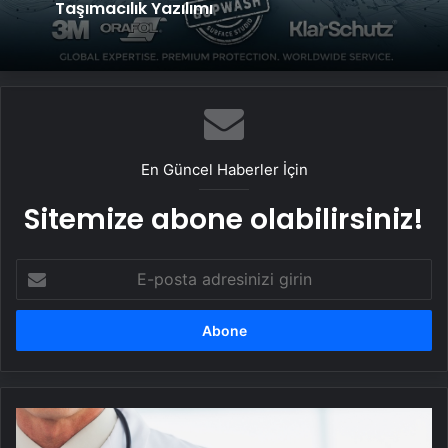
Taşımacılık Yazılımı
En Güncel Haberler İçin
Sitemize abone olabilirsiniz!
E-
posta
adresinizi
girin
Hekim
ve