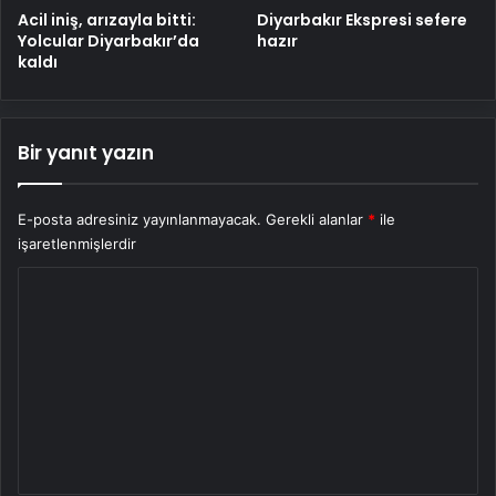
Diyarbakır Ekspresi sefere
Acil iniş, arızayla bitti:
hazır
Yolcular Diyarbakır’da
kaldı
Bir yanıt yazın
E-posta adresiniz yayınlanmayacak.
Gerekli alanlar
*
ile
işaretlenmişlerdir
Y
o
r
u
m
*