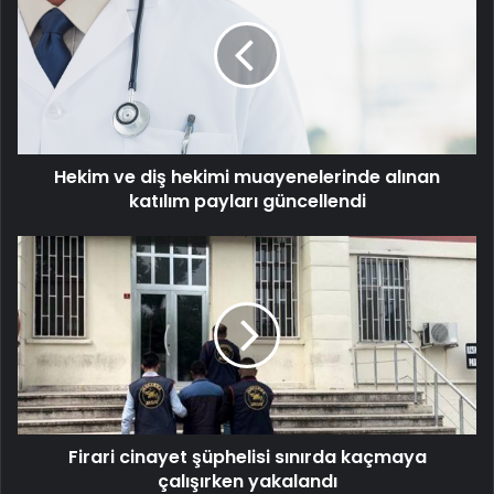
diş
hekimi
muayenelerinde
alınan
katılım
payları
güncellendi
Hekim ve diş hekimi muayenelerinde alınan
katılım payları güncellendi
Firari
cinayet
şüphelisi
sınırda
kaçmaya
çalışırken
yakalandı
Firari cinayet şüphelisi sınırda kaçmaya
çalışırken yakalandı