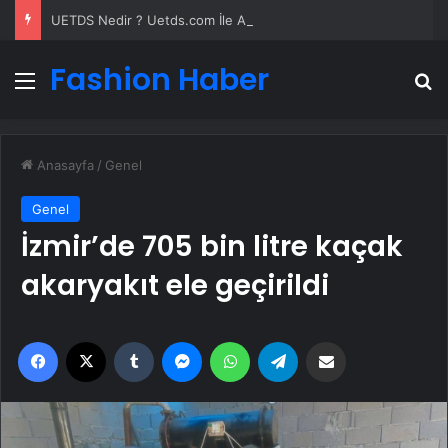
UETDS Nedir ? Uetds.com İle Akıllı Dijital Taşımacılık Yazılımı
Fashion Haber
Menü
A
Anasayfa
/
Genel
Genel
İzmir’de 705 bin litre kaçak
akaryakıt ele geçirildi
Facebook
X
Tumblr
Messenger
WhatsApp
Telegram
Email'den paylaş