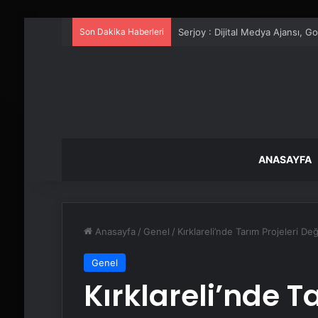
Son Dakika Haberleri
UETDS Nedir ? Uetds.com İle Akıll
ANASAYFA
Anasayfa
/
Genel
/
Kırklareli’nde Tarım Projeleri Değ
Genel
Kırklareli’nde T