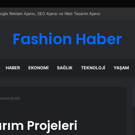
ı Dijital Taşımacılık Yazılımı
Fashion Haber
HABER
EKONOMI
SAĞLIK
TEKNOLOJI
YAŞAM
erlendirildi
arım Projeleri