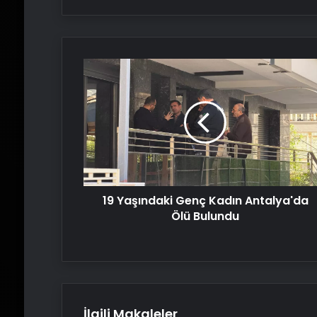
19
Yaşındaki
Genç
Kadın
Antalya'da
Ölü
Bulundu
19 Yaşındaki Genç Kadın Antalya'da
Ölü Bulundu
İlgili Makaleler