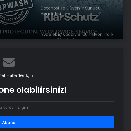
Datahost İle Güvenilir Sunucu
Hizmetleri
‘Evde ek iş’ vaadiyle 100 milyon liralık
vurgun: 30 gözaltı
Engelliler görüşülecekti, yeter sayısı
bulunamadı
el Haberler İçin
DEM Partili Bakırhan: 1071’de
ne olabilirsiniz!
kurduğumuz kader ortaklığı
güncelleniyor
Hatay’da orman yangını çıktı