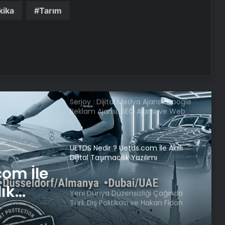
kika
Tarım
Boşanma aşamasındaydı… Damat
dehşeti!
CHP Genel Başkanı Özel, Kırmızı
Bayrak Projesi Tanıtım Toplantısında
konuştu
Serjoy : Dijital Medya Ajansı, Google
Reklam Ajansı, SEO Ajansı ve Web
Tasarım Ajansı
UETDS Nedir ? Uetds.com İle Akıllı
Dijital Taşımacılık Yazılımı
com İle
lık
Yeni Dünya Düzensizliği Çağında
Türk Dış Politikası ve Hakan Fidan
Faktörü