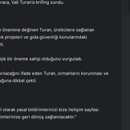
ca, Vali Turan’a brifing sundu.
nin önemine değinen Turan, üreticilere sağlanan
k projeleri ve gıda güvenliği konularındaki
i.
tejik bir öneme sahip olduğunu vurguladı.
Engelliler görüşülecekti, yeter sayısı
bulunamadı
tırılacağını ifade eden Turan, ormanların korunması ve
uğuna dikkat çekti.
DEM Partili Bakırhan: 1071’de
kurduğumuz kader ortaklığı
güncelleniyor
i olarak yasal bildirimlerinizi bize iletişim sayfası
Hatay’da orman yangını çıktı
rimlerinize geri dönüş sağlanılacaktır.”