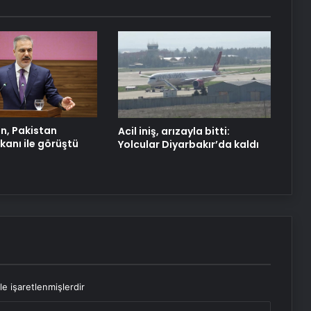
Datahost İle Güvenilir Sunucu
Hizmetleri
‘Evde ek iş’ vaadiyle 100 milyon liralık
vurgun: 30 gözaltı
n, Pakistan
Acil iniş, arızayla bitti:
akanı ile görüştü
Yolcular Diyarbakır’da kaldı
le işaretlenmişlerdir