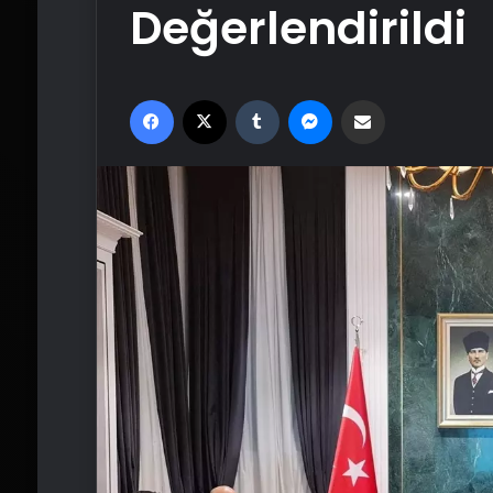
Değerlendirildi
Facebook
X
Tumblr
Messenger
Email'den paylaş