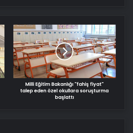
Boşanma aşamasındaydı… Damat
dehşeti!
Milli
CHP Genel Başkanı Özel, Kırmızı
Eğitim
Bayrak Projesi Tanıtım Toplantısında
Bakanlığı
konuştu
"fahiş
fiyat"
Serjoy : Dijital Medya Ajansı, Google
talep
Reklam Ajansı, SEO Ajansı ve Web
eden
Tasarım Ajansı
özel
okullara
Milli Eğitim Bakanlığı "fahiş fiyat"
soruşturma
UETDS Nedir ? Uetds.com İle Akıllı
Dijital Taşımacılık Yazılımı
başlattı
talep eden özel okullara soruşturma
başlattı
Yeni Dünya Düzensizliği Çağında
Türk Dış Politikası ve Hakan Fidan
Faktörü