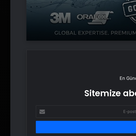
En Günc
Sitemize abo
E-
posta
adresinizi
girin