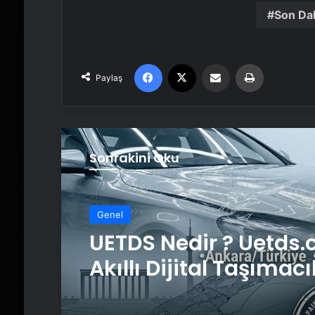
Son Da
Facebook
X
Email'den paylaş
Yaz
Paylaş
Sonrakini Oku
Genel
UETDS Nedir ? Uetds.
Akıllı Dijital Taşımacı
Yazılımı