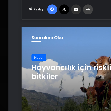
Facebook
X
Email'den paylaş
Yaz
Paylaş
Sonrakini Oku
Haber
Hayvancılık için riskl
bitkiler