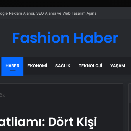
ı Dijital Taşımacılık Yazılımı
Fashion Haber
HABER
EKONOMI
SAĞLIK
TEKNOLOJI
YAŞAM
 Ölü
tliamı: Dört Kişi