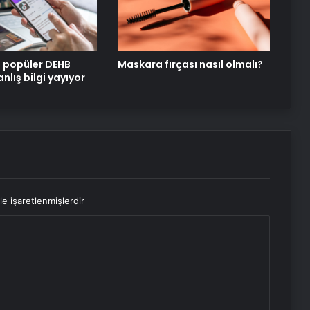
“Mekke Yolu” projesiyle hacı adayları
kutsal topraklara beklemeden
geçiyor
i popüler DEHB
Maskara fırçası nasıl olmalı?
Orman işçileri dağ tepe demeden
anlış bilgi yayıyor
görev başında
le işaretlenmişlerdir