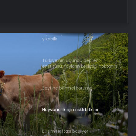
Suça sürüklenen çocuklar, rol
modellerle hayata hazırlanıyor
Ağızdan çıkan bazı kelimeler yuvayı
yıkabilir
Türkiye’nin üçüncü deprem
enstitüsü, fayların kesiştiği noktanın
sismik hareketlerini izliyor
i
Zeytine bilimsel koruma
Hayvancılık için riskli bitkiler
Bilişim Haftası başlıyor