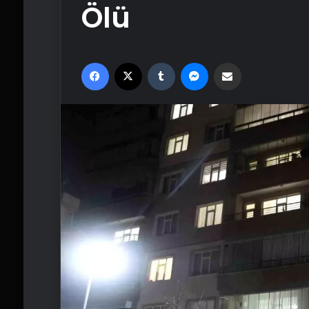
Ölü
Facebook
X
Tumblr
Messenger
Email'den paylaş