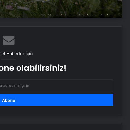
“Mekke Yolu” projesiyle hacı adayları
kutsal topraklara beklemeden
geçiyor
Orman işçileri dağ tepe demeden
görev başında
el Haberler İçin
ne olabilirsiniz!
Hatay’da bahar döneminde 233 kuş
türü gözlemlendi
Depremzede öğrenciler yeni
okullarında açılan kurslarla
sosyalleşiyor
Suça sürüklenen çocuklar, rol
modellerle hayata hazırlanıyor