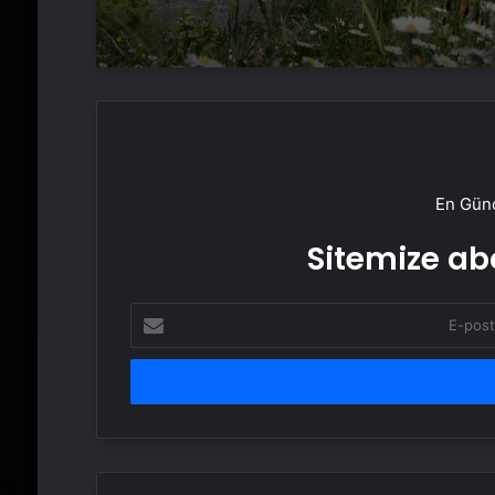
En Günc
Sitemize abo
E-
posta
adresinizi
girin