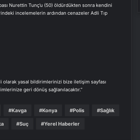
bası Nurettin Tunç’u (50) öldürdükten sonra kendini
 yerindeki incelemelerin ardından cenazeler Adli Tıp
i olarak yasal bildirimlerinizi bize iletişim sayfası
Hatay’da bahar döneminde 233 kuş
rimlerinize geri dönüş sağlanılacaktır.”
türü gözlemlendi
Kavga
Konya
Polis
Sağlık
Depremzede öğrenciler yeni
okullarında açılan kurslarla
ka
Suç
Yerel Haberler
sosyalleşiyor