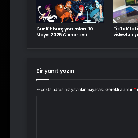
TikTok’tak
Günlük burç yorumları: 10
videoları y
Mayıs 2025 Cumartesi
Bir yanıt yazın
E-posta adresiniz yayınlanmayacak.
Gerekli alanlar
*
i
Y
o
r
u
m