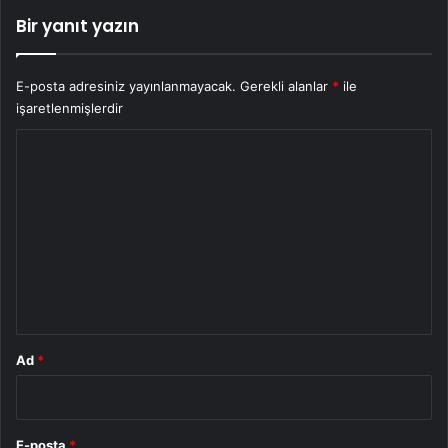
Bir yanıt yazın
E-posta adresiniz yayınlanmayacak.
Gerekli alanlar
*
ile
işaretlenmişlerdir
Y
o
r
u
m
*
Ad
*
E-posta
*