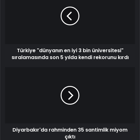
en
iyi
3
bin
üniversitesi"
sıralamasında
son
Türkiye "dünyanın en iyi 3 bin üniversitesi"
5
yılda
sıralamasında son 5 yılda kendi rekorunu kırdı
kendi
rekorunu
Diyarbakır'da
kırdı
rahminden
35
santimlik
miyom
çıktı
Diyarbakır'da rahminden 35 santimlik miyom
çıktı