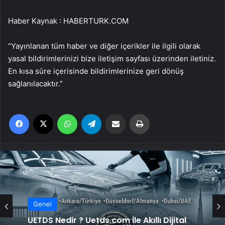
Haber Kaynak : HABERTURK.COM
“Yayınlanan tüm haber ve diğer içerikler ile ilgili olarak
yasal bildirimlerinizi bize iletişim sayfası üzerinden iletiniz.
En kısa süre içerisinde bildirimlerinize geri dönüş
sağlanılacaktır.”
Facebook
X
WhatsApp
Telegram
Email'den paylaş
Yaz
Genel
UETDS Nedir ? Uetds.com İle Akıllı Dijital