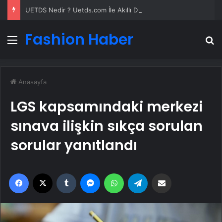
UETDS Nedir ? Uetds.com İle Akıllı Dijital Taşımacılık Yazılımı
Fashion Haber
Menü
A
Anasayfa
LGS kapsamındaki merkezi
sınava ilişkin sıkça sorulan
sorular yanıtlandı
Facebook
X
Tumblr
Messenger
WhatsApp
Telegram
Email'den paylaş