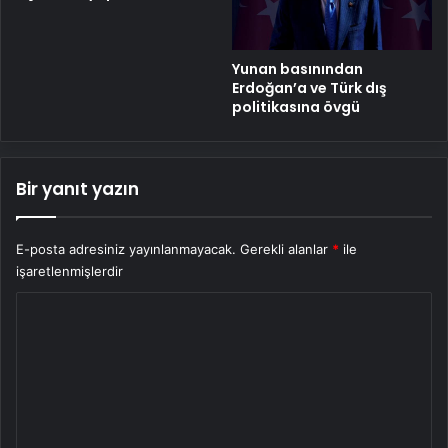
Yunan basınından
Erdoğan’a ve Türk dış
politikasına övgü
Bir yanıt yazın
E-posta adresiniz yayınlanmayacak.
Gerekli alanlar
*
ile
işaretlenmişlerdir
Y
o
r
u
m