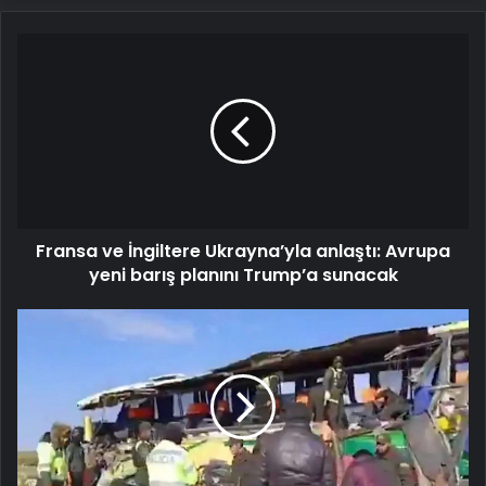
Fransa
ve
İngiltere
Ukrayna’yla
anlaştı:
Avrupa
yeni
barış
planını
Fransa ve İngiltere Ukrayna’yla anlaştı: Avrupa
Trump’a
sunacak
yeni barış planını Trump’a sunacak
Bolivya’da
2
yolcu
otobüsü
çarpıştı:
37
ölü