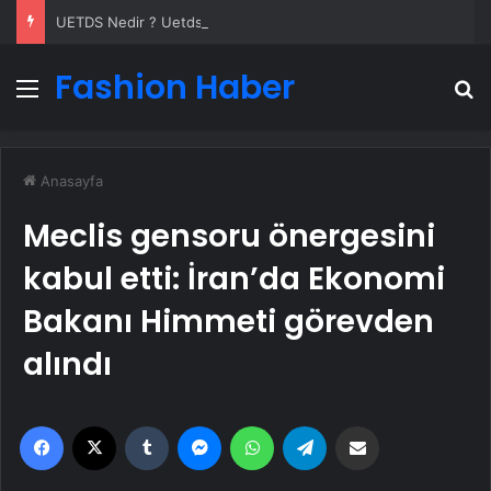
UETDS Nedir ? Uetds.com İle Akıllı Dijital Taşımacılık Yazılımı
Fashion Haber
Menü
A
Anasayfa
Meclis gensoru önergesini
kabul etti: İran’da Ekonomi
Bakanı Himmeti görevden
alındı
Facebook
X
Tumblr
Messenger
WhatsApp
Telegram
Email'den paylaş