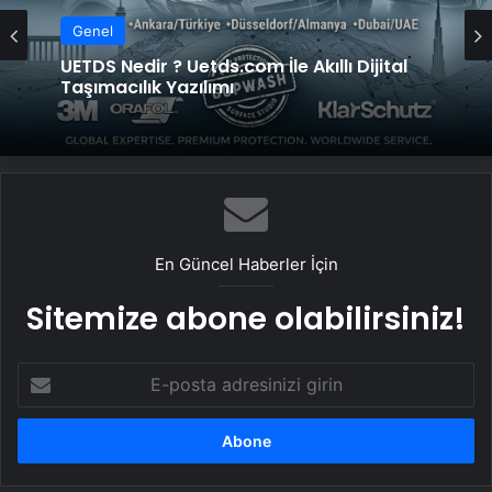
Genel
UETDS Nedir ? Uetds.com İle Akıllı Dijital
Taşımacılık Yazılımı
En Güncel Haberler İçin
Sitemize abone olabilirsiniz!
E-
posta
adresinizi
girin