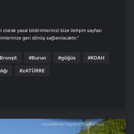
i olarak yasal bildirimlerinizi bize iletişim sayfası
Hatay’da bahar döneminde 233 kuş
rimlerinize geri dönüş sağlanılacaktır.”
türü gözlemlendi
Bronşit
Burun
göğüs
KOAH
Ağızdan çıkan bazı kelimeler yuvayı
yıkabilir
lığı
zATÜRRE
Depremzede öğrenciler yeni
okullarında açılan kurslarla
sosyalleşiyor
Suça sürüklenen çocuklar, rol
modellerle hayata hazırlanıyor