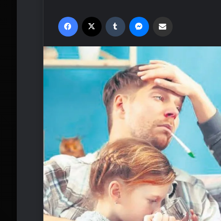
Facebook
X
Tumblr
Messenger
Email'den paylaş