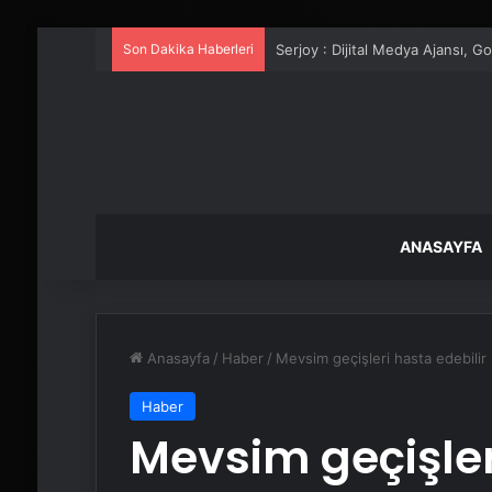
Son Dakika Haberleri
UETDS Nedir ? Uetds.com İle Akıll
ANASAYFA
Anasayfa
/
Haber
/
Mevsim geçişleri hasta edebilir
Haber
Mevsim geçişler