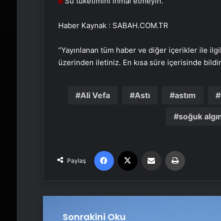
Su tüketimini ihmal etmeyin.
Haber Kaynak : SABAH.COM.TR
“Yayınlanan tüm haber ve diğer içerikler ile ilgil
üzerinden iletiniz. En kısa süre içerisinde bildi
Ali Vefa
Astı
astım
soğuk algın
Facebook
X
Email'den paylaş
Yaz
Paylaş
Sonrakini Oku