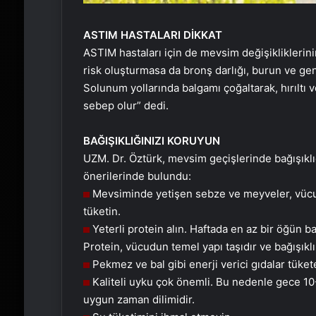
ASTIM HASTALARI DİKKAT
ASTIM hastaları için de mevsim değişikliklerin
risk oluşturmasa da bronş darlığı, burun ve geniz 
Solunum yollarında balgamı çoğaltarak, hırılt
sebep olur” dedi.
BAĞIŞIKLIĞINIZI KORUYUN
UZM. Dr. Öztürk, mevsim geçişlerinde bağışıkl
önerilerinde bulundu:
Mevsiminde yetişen sebze ve meyveler, vücudun
tüketin.
Yeterli protein alın. Haftada en az bir öğün b
Protein, vücudun temel yapı taşıdır ve bağışıklı
Pekmez ve bal gibi enerji verici gıdalar tükete
Kaliteli uyku çok önemli. Bu nedenle gece 10-
uygun zaman dilimidir.