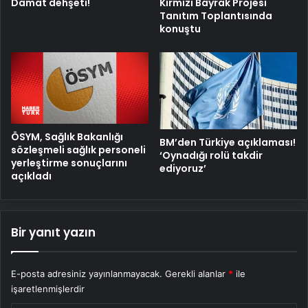
Damat dehşeti!
Kırmızı Bayrak Projesi
Tanıtım Toplantısında
konuştu
ÖSYM, Sağlık Bakanlığı
BM’den Türkiye açıklaması!
sözleşmeli sağlık personeli
‘Oynadığı rolü takdir
yerleştirme sonuçlarını
ediyoruz’
açıkladı
Bir yanıt yazın
E-posta adresiniz yayınlanmayacak.
Gerekli alanlar
*
ile
işaretlenmişlerdir