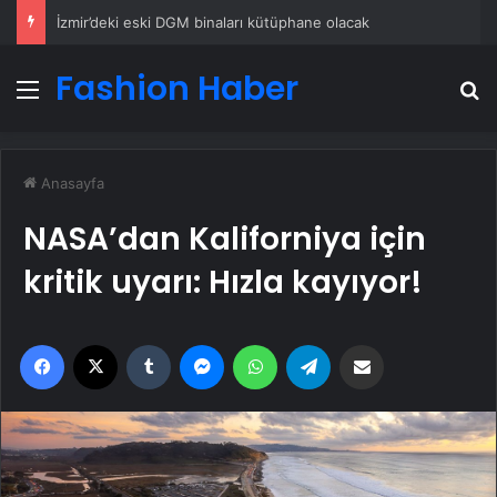
İzmir’deki eski DGM binaları kütüphane olacak
Fashion Haber
Menü
A
Anasayfa
NASA’dan Kaliforniya için
kritik uyarı: Hızla kayıyor!
Facebook
X
Tumblr
Messenger
WhatsApp
Telegram
Email'den paylaş