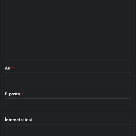
Y
o
r
u
m
*
Ad
*
E-posta
*
İnternet sitesi