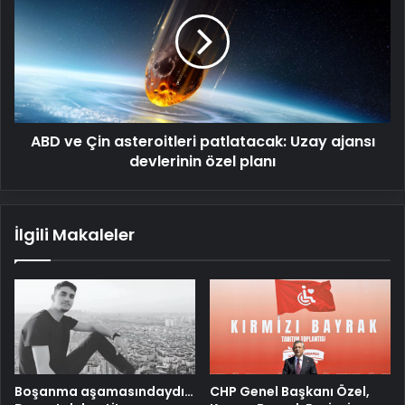
Çin
asteroitleri
patlatacak:
Uzay
ajansı
devlerinin
özel
ABD ve Çin asteroitleri patlatacak: Uzay ajansı
planı
devlerinin özel planı
İlgili Makaleler
Boşanma aşamasındaydı…
CHP Genel Başkanı Özel,