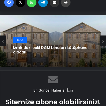
Genel
Genel
Serjoy : Dijital Medya Ajansı, Google
Reklam Ajansı, SEO Ajansı ve Web
Tasarım Ajansı
İzmir’deki eski DGM binaları kütüphane
olacak
En Güncel Haberler İçin
Sitemize abone olabilirsiniz!