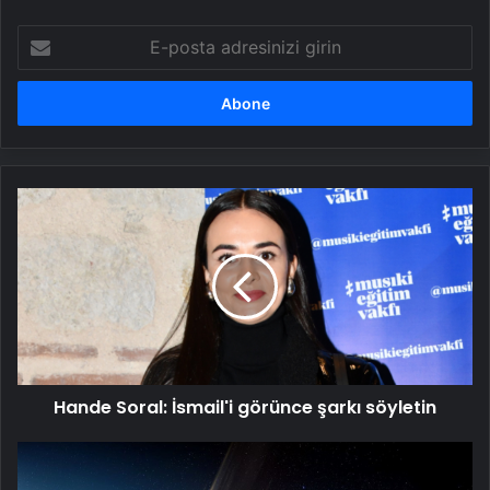
E-
posta
adresinizi
girin
Hande
Soral:
İsmail'i
görünce
şarkı
söyletin
Hande Soral: İsmail'i görünce şarkı söyletin
ABD
ve