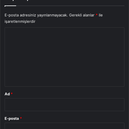
E-posta adresiniz yayınlanmayacak.
Gerekli alanlar
*
ile
işaretlenmişlerdir
Y
o
r
u
m
*
Ad
*
E-posta
*