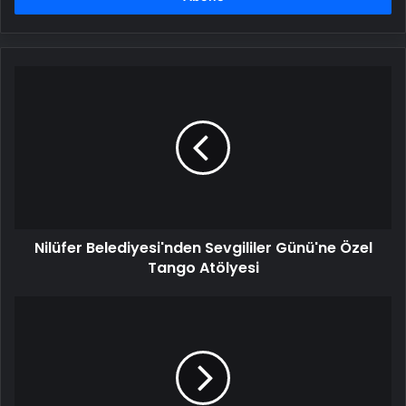
Nilüfer
Belediyesi'nden
Sevgililer
Günü'ne
Özel
Tango
Atölyesi
Nilüfer Belediyesi'nden Sevgililer Günü'ne Özel
Tango Atölyesi
Savcı
Osman
Görgünoğlu