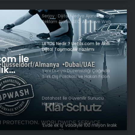
Serjoy : Dijital Medya Ajansı, Google
Reklam Ajansı, SEO Ajansı ve Web
Tasarım Ajansı
UETDS Nedir ? Uetds.com İle Akıllı
Dijital Taşımacılık Yazılımı
com İle
lık
Yeni Dünya Düzensizliği Çağında
Türk Dış Politikası ve Hakan Fidan
Faktörü
Datahost İle Güvenilir Sunucu
Hizmetleri
‘Evde ek iş’ vaadiyle 100 milyon liralık
vurgun: 30 gözaltı