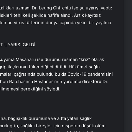
lıkları uzmanı Dr. Leung Chi-chiu ise şu uyarıyı yaptı:
skleri tehlikeli şekilde hafife alındı. Artık kayıtsız
n bu virüs türlerinin dünya çapında yıkıcı bir yayılma
T UYARISI GELDİ
tsuyama Masaharu ise durumu resmen “kriz” olarak
 ilaçlarının tükendiği bildirildi. Hükümet sağlık
ıkamaları çağrısında bulundu bu da Covid-19 pandemisini
khon Ratchasima Hastanesi’nin yardımcı direktörü Dr.
lmemesi gerektiğini söyledi.
ına, bağışıklık durumuna ve altta yatan sağlık
arak grip, sağlıklı bireyler için nispeten düşük ölüm