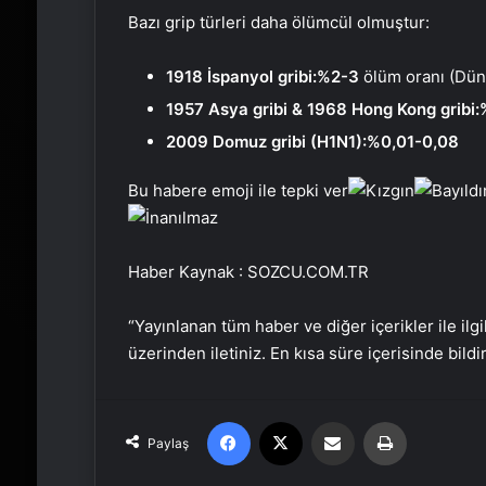
Bazı grip türleri daha ölümcül olmuştur:
1918 İspanyol gribi:
%2-3
ölüm oranı (Düny
1957 Asya gribi & 1968 Hong Kong gribi:
2009 Domuz gribi (H1N1):
%0,01-0,08
Bu habere emoji ile tepki ver
Haber Kaynak : SOZCU.COM.TR
“Yayınlanan tüm haber ve diğer içerikler ile ilgil
üzerinden iletiniz. En kısa süre içerisinde bildi
Facebook
X
Email'den paylaş
Yaz
Paylaş