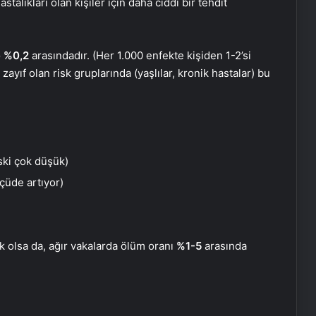
talıkları olan kişiler için daha ciddi bir tehdit
e %0,2
arasındadır. (Her 1.000 enfekte kişiden 1-2’si
 zayıf olan risk gruplarında (yaşlılar, kronik hastalar) bu
ski çok düşük)
çüde artıyor)
k olsa da, ağır vakalarda ölüm oranı
%1-5
arasında