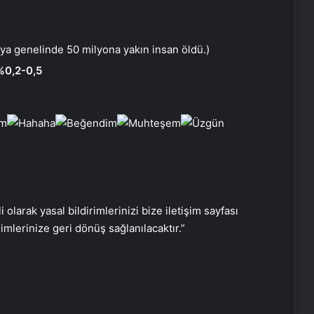
Engelliler görüşülecekti, yeter sayısı
a genelinde 50 milyona yakın insan öldü.)
bulunamadı
%0,2-0,5
DEM Partili Bakırhan: 1071’de
kurduğumuz kader ortaklığı
güncelleniyor
Hatay’da orman yangını çıktı
i olarak yasal bildirimlerinizi bize iletişim sayfası
Boşanma aşamasındaydı… Damat
rimlerinize geri dönüş sağlanılacaktır.”
dehşeti!
CHP Genel Başkanı Özel, Kırmızı
Bayrak Projesi Tanıtım Toplantısında
konuştu