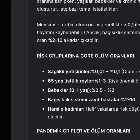
oranına sahipken, yaşlılar, bebekler ve kronik has
oluşturur. İşte bazı temel istatistikler:
Mevsimsel gribin ölüm oranı genellikle
%0,1 il
hayatını kaybedebilir.) Ancak, bağışıklık sistemi
oran
%2-10
‘a kadar çıkabilir.
RİSK GRUPLARINA GÖRE ÖLÜM ORANLARI
Sağlıklı yetişkinler:
%0,01 – %0,1
(Ölüm ri
65 yaş üstü bireyler:
%1-3
(Risk önemli öl
Bebekler (0-1 yaş):
%0,5 – %2
Bağışıklık sistemi zayıf hastalar:
%2-10
Hamile kadınlar:
Hafif vakalarda risk düşü
olabilir.
PANDEMİK GRİPLER VE ÖLÜM ORANLARI