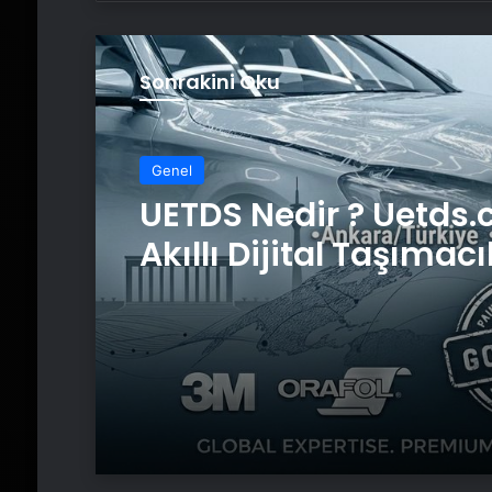
Sonrakini Oku
Genel
UETDS Nedir ? Uetds.
Akıllı Dijital Taşımacı
Yazılımı