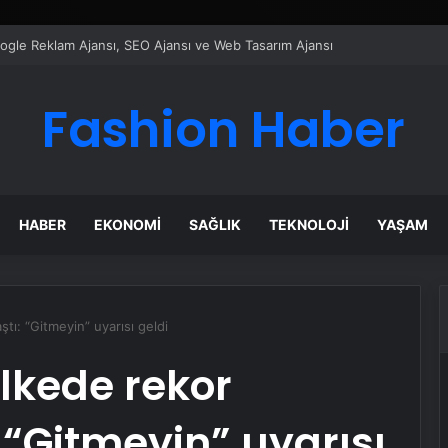
ı Dijital Taşımacılık Yazılımı
Fashion Haber
HABER
EKONOMI
SAĞLIK
TEKNOLOJI
YAŞAM
tı: “Gitmeyin” uyarısı geldi
lkede rekor
 “Gitmeyin” uyarısı