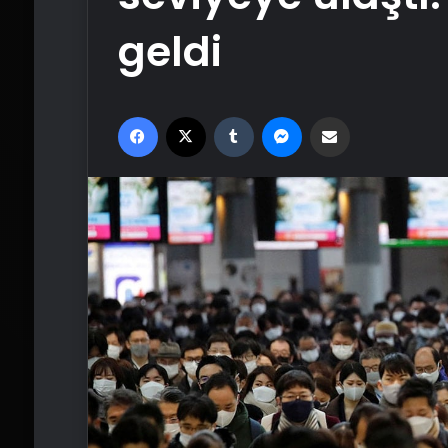
geldi
Facebook
X
Tumblr
Messenger
Email'den paylaş