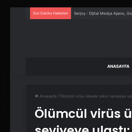
Son Dakika Haberleri
UETDS Nedir ? Uetds.com İle Akıll
ANASAYFA
Anasayfa
/
Ölümcül virüs ülkede rekor seviyeye ulaş
Ölümcül virüs ü
seviyeye ulaştı: