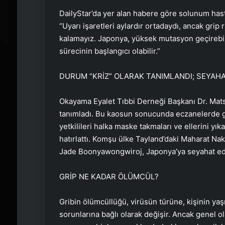
DailyStar’da yer alan habere göre solunum hasta
“Uyarı işaretleri aylardır ortadaydı, ancak grip ri
kalamayız. Japonya, yüksek mutasyon geçirebile
sürecinin başlangıcı olabilir.”
DURUM “KRİZ” OLARAK TANIMLANDI; SEYAHA
Okayama Eyalet Tıbbi Derneği Başkanı Dr. Ma
tanımladı. Bu kaosun sonucunda eczanelerde grip
yetkilileri halka maske takmaları ve ellerini y
hatırlattı. Komşu ülke Tayland’daki Maharat Na
Jade Boonyawongwiroj, Japonya’ya seyahat edi
GRİP NE KADAR ÖLÜMCÜL?
Gribin ölümcüllüğü, virüsün türüne, kişinin yaş
sorunlarına bağlı olarak değişir. Ancak genel ol