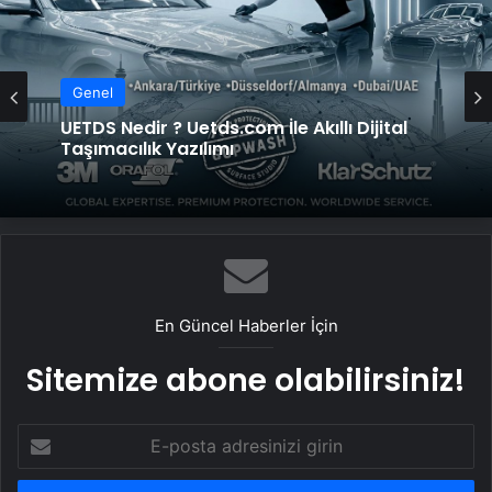
Genel
UETDS Nedir ? Uetds.com İle Akıllı Dijital
Taşımacılık Yazılımı
En Güncel Haberler İçin
Sitemize abone olabilirsiniz!
E-
posta
adresinizi