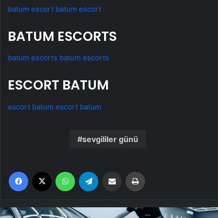
batum escort
batum escort
BATUM ESCORTS
batum escorts
batum escorts
ESCORT BATUM
escort batum
escort batum
sevgililer günü
Facebook
X
WhatsApp
Telegram
Email'den paylaş
Yaz