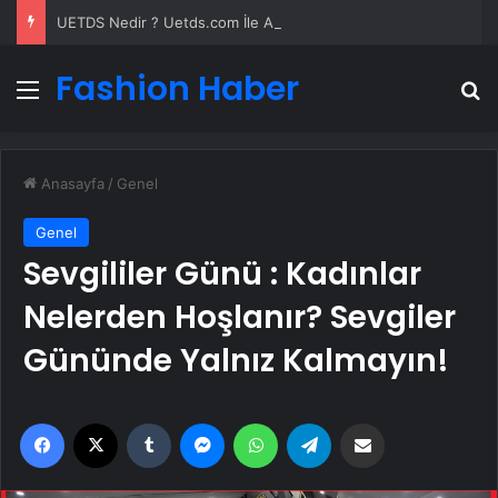
UETDS Nedir ? Uetds.com İle Akıllı Dijital Taşımacılık Yazılımı
Fashion Haber
Menü
A
Anasayfa
/
Genel
Genel
Sevgililer Günü : Kadınlar
Nelerden Hoşlanır? Sevgiler
Gününde Yalnız Kalmayın!
Facebook
X
Tumblr
Messenger
WhatsApp
Telegram
Email'den paylaş