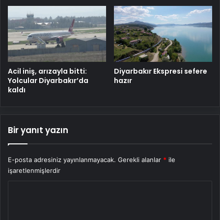
Diyarbakır Ekspresi sefere
Acil iniş, arızayla bitti:
hazır
Yolcular Diyarbakır’da
kaldı
Bir yanıt yazın
E-posta adresiniz yayınlanmayacak.
Gerekli alanlar
*
ile
işaretlenmişlerdir
Y
o
r