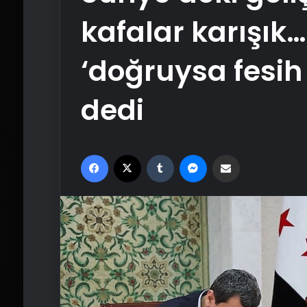
kafalar karışık… 
‘doğruysa fesih
dedi
Facebook
X
Tumblr
Messenger
Email'den paylaş