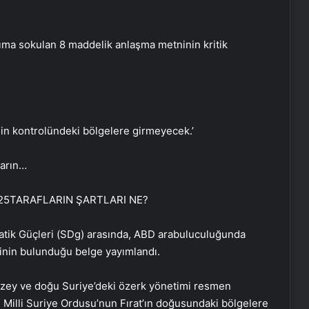
a sokulan 8 maddelik anlaşma metninin kritik
’nin kontrolündeki bölgelere girmeyecek.’
ların…
 2025TARAFLARIN ŞARTLARI NE?
atik Güçleri (SDg) arasında, ABD arabuluculuğunda
erinin bulunduğu belge yayımlandı.
zey ve doğu Suriye’deki özerk yönetimi resmen
li Milli Suriye Ordusu’nun Fırat’ın doğusundaki bölgelere