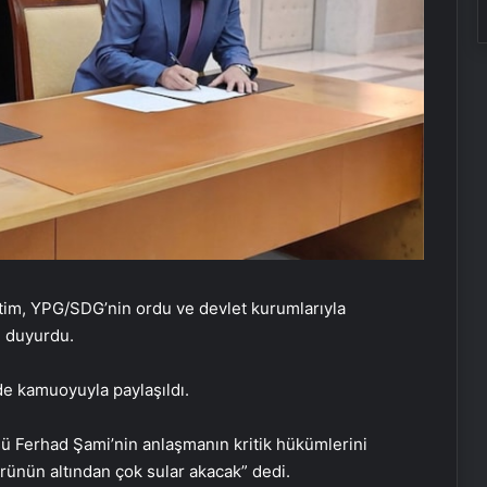
tim, YPG/SDG’nin ordu ve devlet kurumlarıyla
ı duyurdu.
e kamuoyuyla paylaşıldı.
sü Ferhad Şami’nin anlaşmanın kritik hükümlerini
öprünün altından çok sular akacak” dedi.