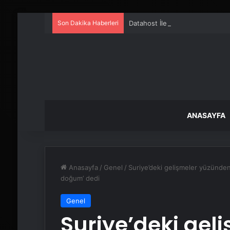
Son Dakika Haberleri
Datahost İle Güvenilir Sunucu H
ANASAYFA
Anasayfa
/
Genel
/
Suriye’deki gelişmeler yüzünden 
doğum’ dedi
Genel
Suriye’deki gel