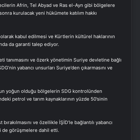
ecilerin Afrin, Tel Abyad ve Ras el-Ayn gibi bölgelere
sonra kurulacak yeni hükümete katılım hakkı
olarak kabul edilmesi ve Kürtlerin kültürel haklarının
da da garanti talep ediyor.
i tanımasını ve özerk yönetimin Suriye devletine bağlı
, SDG’nin yabancı unsurları Suriye’den çıkarmasını ve
Engelliler görüşülecekti, yeter sayısı
sun yoğun olduğu bölgelerin SDG kontrolünden
bulunamadı
deki petrol ve tarım kaynaklarının yüzde 50’sinin
DEM Partili Bakırhan: 1071’de
 bırakılmasını ve özellikle İŞİD’le bağlantılı yabancı
kurduğumuz kader ortaklığı
güncelleniyor
de görüşmelere dahil etti.