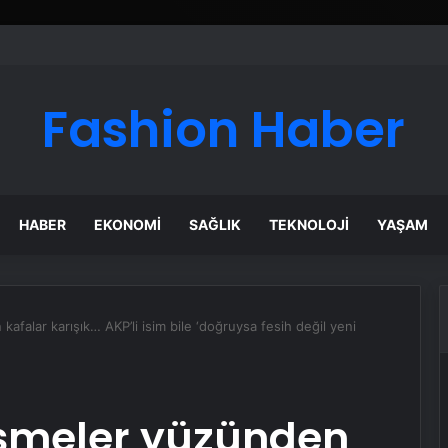
izmetleri
Fashion Haber
HABER
EKONOMI
SAĞLIK
TEKNOLOJI
YAŞAM
kafalar karışık… AKP’li isim bile ‘doğruysa fesih değil yeni
işmeler yüzünden