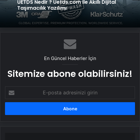
UETDS Nedir ? Uetds.com İle Akıllı Dijital
Taşımacılık Yazılımı
En Güncel Haberler İçin
Sitemize abone olabilirsiniz!
E-
posta
adresinizi
girin
Obezite