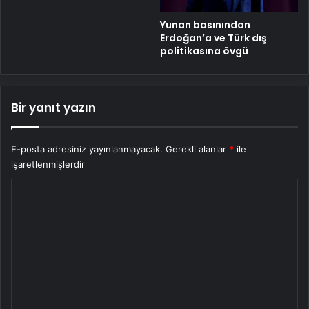
Yunan basınından
Erdoğan’a ve Türk dış
politikasına övgü
Bir yanıt yazın
E-posta adresiniz yayınlanmayacak.
Gerekli alanlar
*
ile
işaretlenmişlerdir
Y
o
r
u
m
*