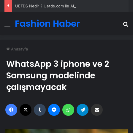
UETDS Nedir ? Uetds.com İle Akıllı Dijital Taşımacılık Yazılımı
Fashion Haber
Menü
A
Anasayfa
WhatsApp 3 iphone ve 2
Samsung modelinde
çalışmayacak
Facebook
X
Tumblr
Messenger
WhatsApp
Telegram
Email'den paylaş