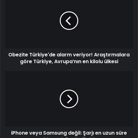
Türkiye'de
alarm
veriyor!
Araştırmalara
göre
Türkiye,
Avrupa’nın
en
Obezite Türkiye'de alarm veriyor! Araştırmalara
kilolu
ülkesi
göre Türkiye, Avrupa’nın en kilolu ülkesi
iPhone
veya
Samsung
değil:
Şarjı
en
uzun
süre
giden
iPhone veya Samsung değil: Şarjı en uzun süre
telefon