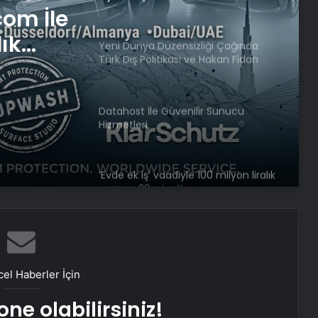
com İle
lık
Yeni Dünya Düzensizliği Çağında
Türk Dış Politikası ve Hakan Fidan
Faktörü
Datahost İle Güvenilir Sunucu
Hizmetleri
‘Evde ek iş’ vaadiyle 100 milyon liralık
vurgun: 30 gözaltı
Engelliler görüşülecekti, yeter sayısı
bulunamadı
el Haberler İçin
DEM Partili Bakırhan: 1071’de
ne olabilirsiniz!
kurduğumuz kader ortaklığı