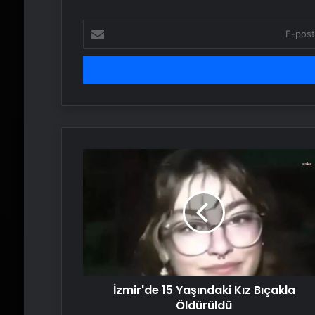
E-
posta
adresinizi
girin
İzmir'de
15
Yaşındaki
Kız
Bıçakla
Öldürüldü
İzmir'de 15 Yaşındaki Kız Bıçakla
Öldürüldü