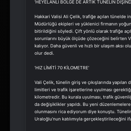
‘HEYELANLI BÖLGE DE ARTIK TÜNELİN DIŞIND
Hakkari Valisi Ali Çelik, trafiğe açılan tünelde
Müdürlüğü ekipleri ve yüklenici firmanın yoğun
bitirildiğini söyledi. Çift yönlü olarak trafiğe a
sorunlarını büyük ölçüde çözeceğini belirten Va
kalıyor. Daha güvenli ve hızlı bir ulaşım aksı ol
olur dedi.
‘HIZ LİMİTİ 70 KİLOMETRE’
Vali Çelik, tünelin giriş ve çıkışlarında yapıl
limitleri ve trafik işaretlerine uyulması gerekti
kilometredir. Bu kurala uyulması, trafik güvenl
da değişiklikler yapıldı. Bu yeni düzenlemeler
olunmasını rica ediyorum diye konuştu. Tünelin
Uraloğlu’nun katılımıyla gerçekleştirileceğini 