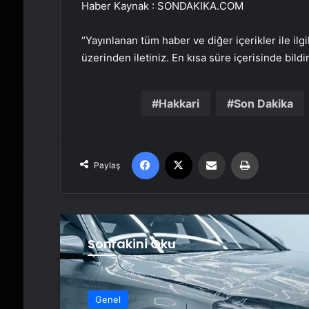
Haber Kaynak : SONDAKIKA.COM
“Yayınlanan tüm haber ve diğer içerikler ile ilgil
üzerinden iletiniz. En kısa süre içerisinde bildi
Hakkari
Son Dakika
Facebook
X
Email'den paylaş
Yaz
Paylaş
Sonrakini Oku
Genel