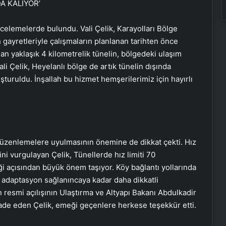
A KALIYOR’
 incelemelerde bulundu. Vali Çelik, Karayolları Bölge
 gayretleriyle çalışmaların planlanan tarihten önce
çılan yaklaşık 4 kilometrelik tünelin, bölgedeki ulaşım
li Çelik, Heyelanlı bölge de artık tünelin dışında
uşturuldu. İnşallah bu hizmet hemşerilerimiz için hayırlı
an düzenlemelere uyulmasının önemine de dikkat çekti. Hız
ğini vurgulayan Çelik, Tünellerde hız limiti 70
iği açısından büyük önem taşıyor. Köy bağlantı yollarında
Engelliler görüşülecekti, yeter sayısı
e adaptasyon sağlanıncaya kadar daha dikkatli
bulunamadı
 resmi açılışının Ulaştırma ve Altyapı Bakanı Abdulkadir
ifade eden Çelik, emeği geçenlere herkese teşekkür etti.
DEM Partili Bakırhan: 1071’de