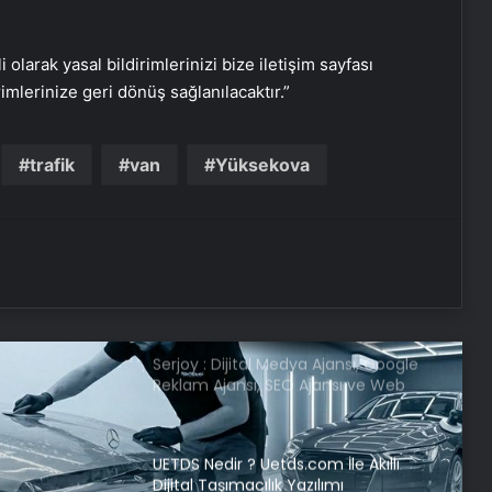
kurduğumuz kader ortaklığı
güncelleniyor
i olarak yasal bildirimlerinizi bize iletişim sayfası
Hatay’da orman yangını çıktı
rimlerinize geri dönüş sağlanılacaktır.”
trafik
van
Yüksekova
Boşanma aşamasındaydı… Damat
dehşeti!
CHP Genel Başkanı Özel, Kırmızı
Bayrak Projesi Tanıtım Toplantısında
konuştu
Serjoy : Dijital Medya Ajansı, Google
Reklam Ajansı, SEO Ajansı ve Web
Tasarım Ajansı
UETDS Nedir ? Uetds.com İle Akıllı
Dijital Taşımacılık Yazılımı