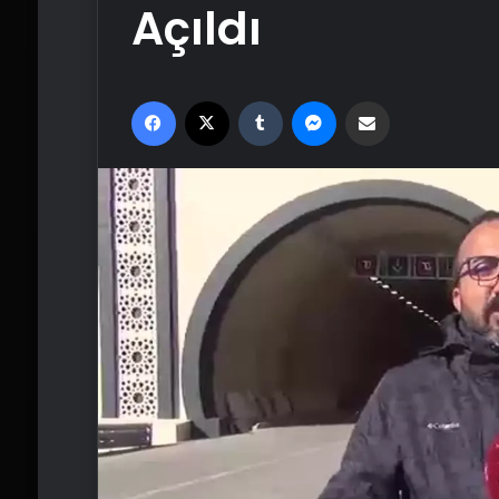
Açıldı
Facebook
X
Tumblr
Messenger
Email'den paylaş