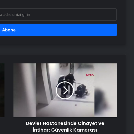
güncelleniyor
Hatay’da orman yangını çıktı
Boşanma aşamasındaydı… Damat
dehşeti!
Devlet
CHP Genel Başkanı Özel, Kırmızı
Hastanesinde
Bayrak Projesi Tanıtım Toplantısında
Cinayet
konuştu
ve
İntihar:
Serjoy : Dijital Medya Ajansı, Google
Güvenlik
Reklam Ajansı, SEO Ajansı ve Web
Kamerası
Tasarım Ajansı
Görüntüleri
Ortaya
Devlet Hastanesinde Cinayet ve
Çıktı
UETDS Nedir ? Uetds.com İle Akıllı
Dijital Taşımacılık Yazılımı
İntihar: Güvenlik Kamerası