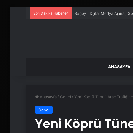
Son Dakika Haberleri
UETDS Nedir ? Uetds.com İle Akıll
ANASAYFA
Anasayfa
/
Genel
/
Yeni Köprü Tüneli Araç Trafiğine
Genel
Yeni Köprü Tüne