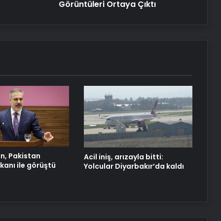
Görüntüleri Ortaya Çıktı
Yeni Dünya Düzensizliği Çağında
Türk Dış Politikası ve Hakan Fidan
Faktörü
Datahost İle Güvenilir Sunucu
Hizmetleri
‘Evde ek iş’ vaadiyle 100 milyon liralık
vurgun: 30 gözaltı
n, Pakistan
Acil iniş, arızayla bitti:
akanı ile görüştü
Yolcular Diyarbakır’da kaldı