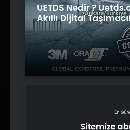
UETDS Nedir ? Uetds.
Akıllı Dijital Taşımacı
Yazılımı
En Günc
Sitemize abo