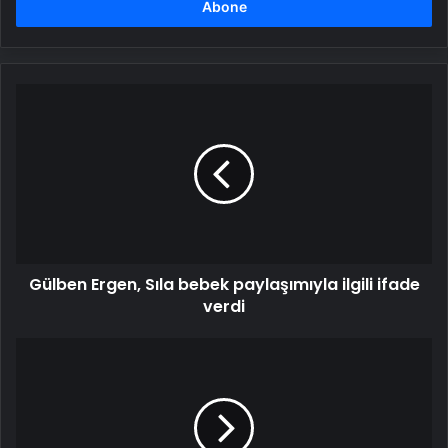
girin
Gülben
Ergen,
Sıla
bebek
paylaşımıyla
ilgili
ifade
verdi
Gülben Ergen, Sıla bebek paylaşımıyla ilgili ifade
verdi
Soner
Sarıkabadayı
ikinci
kez
baba