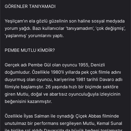
GÖRENLER TANIYAMADI
Yeşilçam’ın ela gözlü güzelinin son haline sosyal medyada
yorum yağdı. Bazı kullanıcılar ‘tanıyamadım’, ‘çok değişmiş’,
‘yaşlanmış’ yorumlarını yaptı.
PEMBE MUTLU KİMDİR?
Gerçek adı Pembe Gül olan oyuncu 1955, Denizli
doğumludur. Özellikle 1980’li yıllarda pek çok filmle adını
duyurmuş olan oyuncu, kariyerine 1981 tarihli Davaro adlı
filmiyle başlamıştır. 26 yaşında hızlı bir biçimde sektöre
giren Mutlu, doğal ve abartısız oyunculuğuyla izleyicinin
beğenisini kazanmıştır.
Özellikle İlyas Salman ile oynadığı Çiçek Abbas filminde
unutulmaz bir performans sergileyen Mutlu, Kemal Sunal
ile birlike rol aldığı Davaro’da da büyük beğeni toplamıştır.