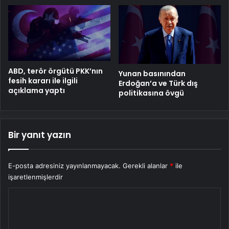
ABD, terör örgütü PKK’nın
Yunan basınından
fesih kararı ile ilgili
Erdoğan’a ve Türk dış
açıklama yaptı
politikasına övgü
Bir yanıt yazın
E-posta adresiniz yayınlanmayacak.
Gerekli alanlar
*
ile
işaretlenmişlerdir
Y
o
r