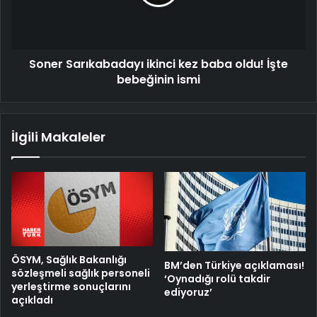
oldu!
İşte
bebeğinin
ismi
Soner Sarıkabadayı ikinci kez baba oldu! İşte
bebeğinin ismi
İlgili Makaleler
ÖSYM, Sağlık Bakanlığı
BM’den Türkiye açıklaması!
sözleşmeli sağlık personeli
‘Oynadığı rolü takdir
yerleştirme sonuçlarını
ediyoruz’
açıkladı