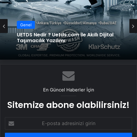
Genel
UETDS Nedir ? Uetds.com İle Akıllı Dijital
Taşımacılık Yazılımı
En Güncel Haberler İçin
Sitemize abone olabilirsiniz!
E-
posta
adresinizi