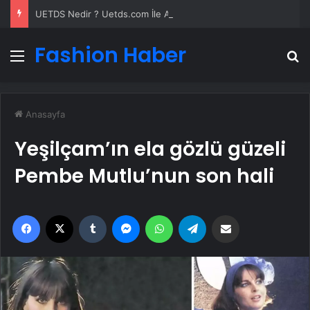
UETDS Nedir ? Uetds.com İle Akıllı Dijital Taşımacılık Yazılımı
Fashion Haber
Menü
A
Anasayfa
Yeşilçam’ın ela gözlü güzeli
Pembe Mutlu’nun son hali
Facebook
X
Tumblr
Messenger
WhatsApp
Telegram
Email'den paylaş