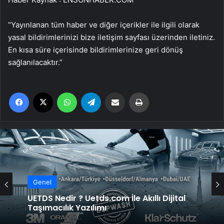
“Yayınlanan tüm haber ve diğer içerikler ile ilgili olarak
yasal bildirimlerinizi bize iletişim sayfası üzerinden iletiniz.
En kısa süre içerisinde bildirimlerinize geri dönüş
sağlanılacaktır.”
Facebook
X
WhatsApp
Telegram
Email'den paylaş
Yaz
Genel
UETDS Nedir ? Uetds.com İle Akıllı Dijital
Taşımacılık Yazılımı