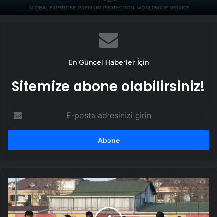
En Güncel Haberler İçin
Sitemize abone olabilirsiniz!
E-
posta
adresinizi
girin
Galatasaray,
Ajax
maçının
hazırlıklarını