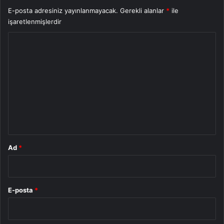
E-posta adresiniz yayınlanmayacak.
Gerekli alanlar
*
ile
işaretlenmişlerdir
Y
o
r
u
m
*
Ad
*
E-posta
*