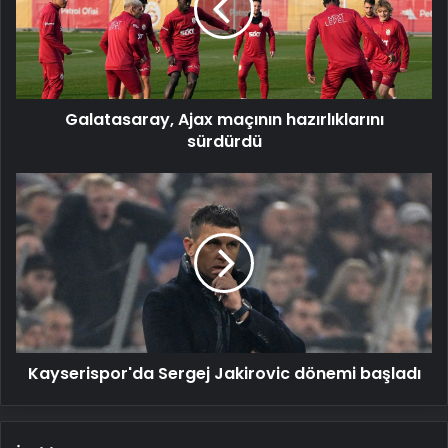
sürdürdü
Galatasaray, Ajax maçının hazırlıklarını
sürdürdü
Kayserispor'da
Sergej
Jakirovic
dönemi
başladı
Kayserispor'da Sergej Jakirovic dönemi başladı