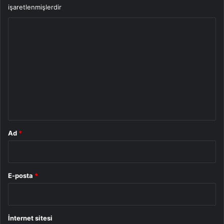
işaretlenmişlerdir
Y
o
r
u
m
*
Ad
*
E-posta
*
İnternet sitesi