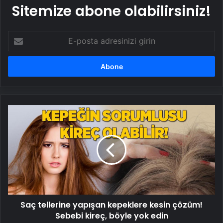
Sitemize abone olabilirsiniz!
E-
posta
adresinizi
girin
Saç
tellerine
yapışan
kepeklere
kesin
çözüm!
Sebebi
kireç,
böyle
Saç tellerine yapışan kepeklere kesin çözüm!
yok
edin
Sebebi kireç, böyle yok edin