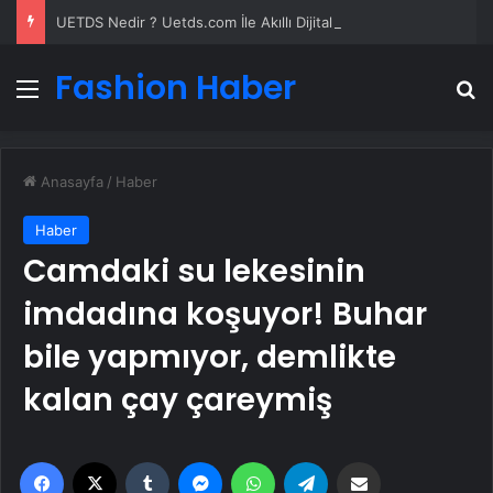
UETDS Nedir ? Uetds.com İle Akıllı Dijital Taşımacılık Yazılımı
Fashion Haber
Menü
A
Anasayfa
/
Haber
Haber
Camdaki su lekesinin
imdadına koşuyor! Buhar
bile yapmıyor, demlikte
kalan çay çareymiş
Facebook
X
Tumblr
Messenger
WhatsApp
Telegram
Email'den paylaş