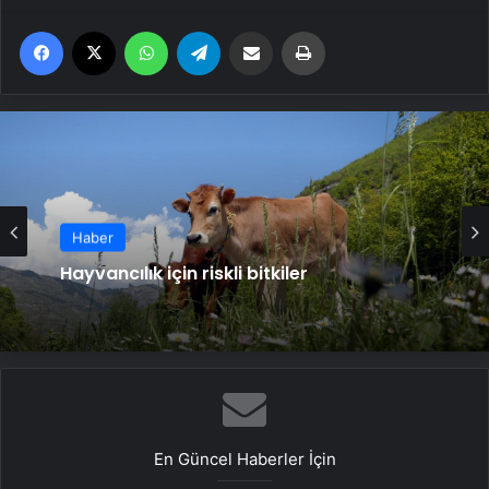
Facebook
X
WhatsApp
Telegram
Email'den paylaş
Yaz
Haber
Haber
Hayvancılık için riskli bitkiler
Bilişim Haftası başlıyor
En Güncel Haberler İçin