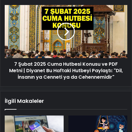
7
Şubat
2025
Cuma
Hutbesi
Konusu
ve
PDF
Metni
7 Şubat 2025 Cuma Hutbesi Konusu ve PDF
|
Diyanet
Metni | Diyanet Bu Haftaki Hutbeyi Paylaştı: "Dil,
Bu
İnsanın ya Cenneti ya da Cehennemidir"
Haftaki
Hutbeyi
Paylaştı:
İlgili Makaleler
"Dil,
İnsanın
ya
Cenneti
ya
da